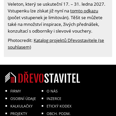
Veleton, který se uskuteční 17. – 31. ledna 2027.
Vstupenku lze získat již nyní na
tomto odkazu
(počet vstupenek je limitován). Těšit se můžete
také na množství inspirace, živých přednášek,
konzultací s odborníky i slevové vouchery.
Photocredit:
Katalog projektů Dřevostavitele (se
souhlasem)
FIRMY
O NÁS
OSOBNÍ ÚDAJE
INZERCE
KALKULAČKY
ETICKÝ KODEX
PROJEKTY
OBCH. PODM.