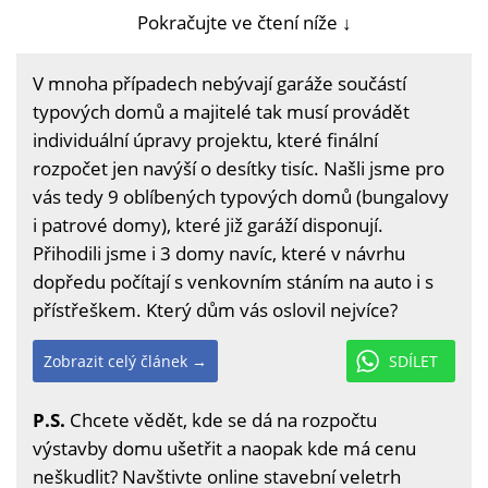
Pokračujte ve čtení níže ↓
V mnoha případech nebývají garáže součástí
typových domů a majitelé tak musí provádět
individuální úpravy projektu, které finální
rozpočet jen navýší o desítky tisíc. Našli jsme pro
vás tedy 9 oblíbených typových domů (bungalovy
i patrové domy), které již garáží disponují.
Přihodili jsme i 3 domy navíc, které v návrhu
dopředu počítají s venkovním stáním na auto i s
přístřeškem. Který dům vás oslovil nejvíce?
Zobrazit celý článek →
SDÍLET
P.S.
Chcete vědět, kde se dá na rozpočtu
výstavby domu ušetřit a naopak kde má cenu
neškudlit? Navštivte online stavební veletrh