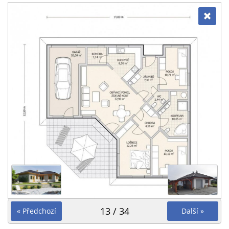
13 / 34
« Předchozí
Další »