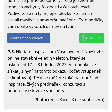
tlemící se přímo do kamery. To je jen zlomek
toho, co zachytily fotopasti v českých lesích.
Podívejte se na ty nejlepší úlovky, které nám
zaslali myslivci a amatérští nadšenci. Tyto perličky
vám určitě vykouzlí úsměv na tváři.
Zobrazit celý článek →
SDÍLET
P.S.
Hledáte inspiraci pro Vaše bydlení? Navštivte
online stavební veletrh Veleton, který se
uskuteční 17. – 31. ledna 2027. Vstupenku lze
získat již nyní na
tomto odkazu
(počet vstupenek
je limitován). Těšit se můžete také na množství
inspirace, živých přednášek, konzultací s
odborníky i slevové vouchery.
Photocredit: Karel. K (se souhlasem)