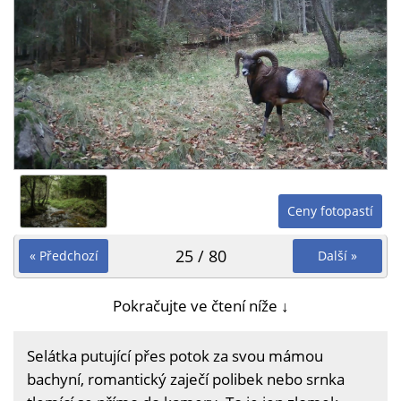
Ceny fotopastí
25 / 80
« Předchozí
Další »
Pokračujte ve čtení níže ↓
Selátka putující přes potok za svou mámou
bachyní, romantický zaječí polibek nebo srnka