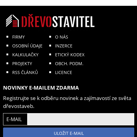
FIRMY
O NÁS
OSOBNÍ ÚDAJE
INZERCE
KALKULAČKY
ETICKÝ KODEX
PROJEKTY
OBCH. PODM.
RSS ČLÁNKŮ
LICENCE
NOVINKY E-MAILEM ZDARMA
Registrujte se k odběru novinek a zajímavostí ze světa
dřevostaveb.
E-MAIL
ULOŽIT E-MAIL