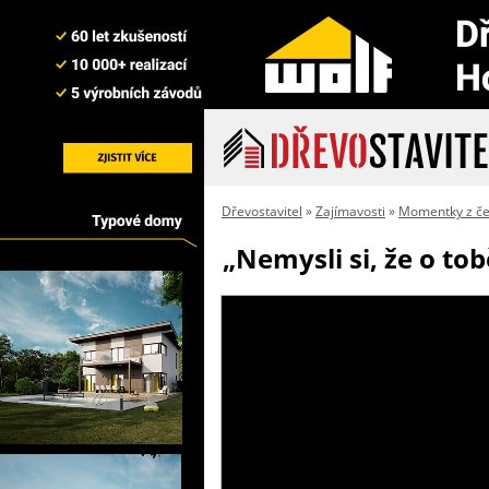
Dřevostavitel
»
Zajímavosti
»
Momentky z če
„Nemysli si, že o tob