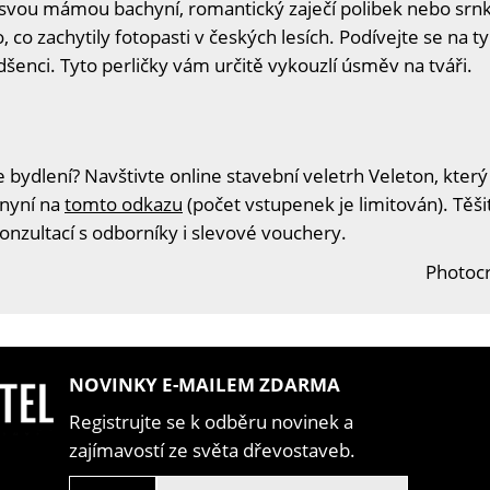
a svou mámou bachyní, romantický zaječí polibek nebo srnk
 co zachytily fotopasti v českých lesích. Podívejte se na t
adšenci. Tyto perličky vám určitě vykouzlí úsměv na tváři.
 bydlení? Navštivte online stavební veletrh Veleton, který
 nyní na
tomto odkazu
(počet vstupenek je limitován). Těš
konzultací s odborníky i slevové vouchery.
Photocr
NOVINKY E-MAILEM ZDARMA
Registrujte se k odběru novinek a
zajímavostí ze světa dřevostaveb.