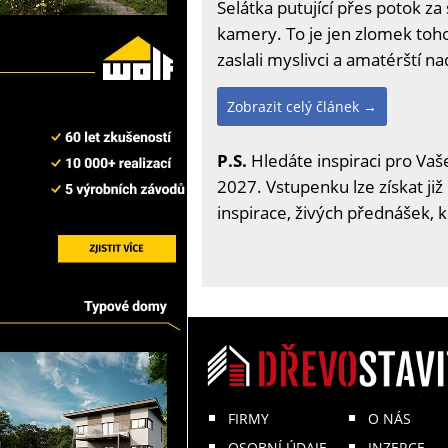
Selátka putující přes potok z
kamery. To je jen zlomek toho,
zaslali myslivci a amatérští n
Zobrazit celý článek →
P.S.
Hledáte inspiraci pro Vaše
2027. Vstupenku lze získat již
inspirace, živých přednášek, 
FIRMY
O NÁS
OSOBNÍ ÚDAJE
INZERCE