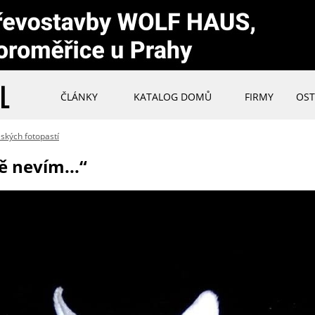
ČLÁNKY
KATALOG DOMŮ
FIRMY
OST
ských fotopastí
ě nevím...“