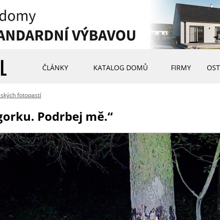
ČLÁNKY
KATALOG DOMŮ
FIRMY
OST
ských fotopastí
gorku. Podrbej mě.“