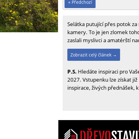
« Předchozí
Selátka putující přes potok z
kamery. To je jen zlomek toho,
zaslali myslivci a amatérští n
Zobrazit celý článek →
P.S.
Hledáte inspiraci pro Vaše
2027. Vstupenku lze získat již
inspirace, živých přednášek, 