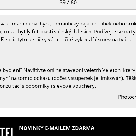
39 / 80
a svou mámou bachyní, romantický zaječí polibek nebo srnk
 co zachytily fotopasti v českých lesích. Podívejte se na t
adšenci. Tyto perličky vám určitě vykouzlí úsměv na tváři.
 bydlení? Navštivte online stavební veletrh Veleton, který
 nyní na
tomto odkazu
(počet vstupenek je limitován). Těš
konzultací s odborníky i slevové vouchery.
Photocr
NOVINKY E-MAILEM ZDARMA