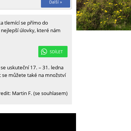
Další »
a tlemící se přímo do
y nejlepší úlovky, které nám
SDÍLET
 se uskuteční 17. – 31. ledna
it se můžete také na množství
edit: Martin F. (se souhlasem)