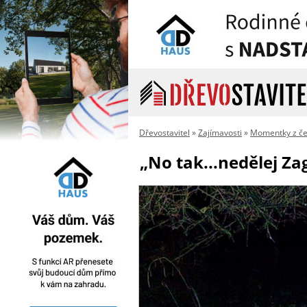
Dřevostavitel
»
Zajímavosti
»
Momentky z če
„No tak...nedělej Za