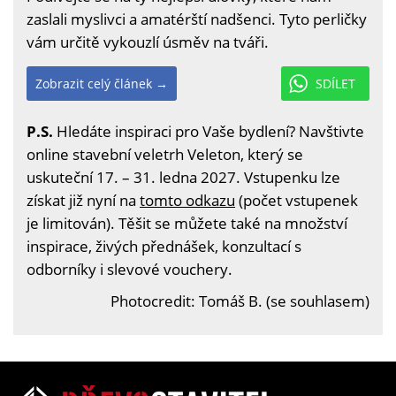
zaslali myslivci a amatérští nadšenci. Tyto perličky
vám určitě vykouzlí úsměv na tváři.
Zobrazit celý článek →
SDÍLET
P.S.
Hledáte inspiraci pro Vaše bydlení? Navštivte
online stavební veletrh Veleton, který se
uskuteční 17. – 31. ledna 2027. Vstupenku lze
získat již nyní na
tomto odkazu
(počet vstupenek
je limitován). Těšit se můžete také na množství
inspirace, živých přednášek, konzultací s
odborníky i slevové vouchery.
Photocredit: Tomáš B. (se souhlasem)