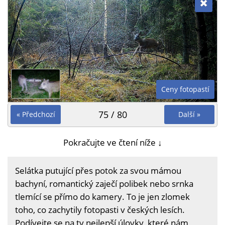
Ceny fotopastí
75 / 80
« Předchozí
Další »
Pokračujte ve čtení níže ↓
Selátka putující přes potok za svou mámou
bachyní, romantický zaječí polibek nebo srnka
tlemící se přímo do kamery. To je jen zlomek
toho, co zachytily fotopasti v českých lesích.
Podívejte se na ty nejlepší úlovky, které nám