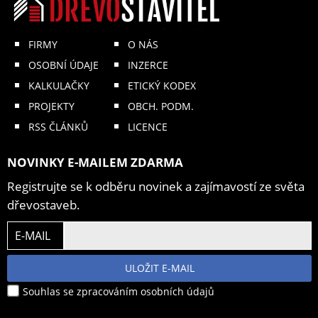
FIRMY
O NÁS
OSOBNÍ ÚDAJE
INZERCE
KALKULAČKY
ETICKÝ KODEX
PROJEKTY
OBCH. PODM.
RSS ČLÁNKŮ
LICENCE
NOVINKY E-MAILEM ZDARMA
Registrujte se k odběru novinek a zajímavostí ze světa
dřevostaveb.
E-MAIL
ULOŽIT E-MAIL
Souhlas se zpracováním osobních údajů