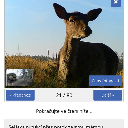
Ceny fotopastí
21 / 80
« Předchozí
Další »
Pokračujte ve čtení níže ↓
Selátka putující přes potok za svou mámou