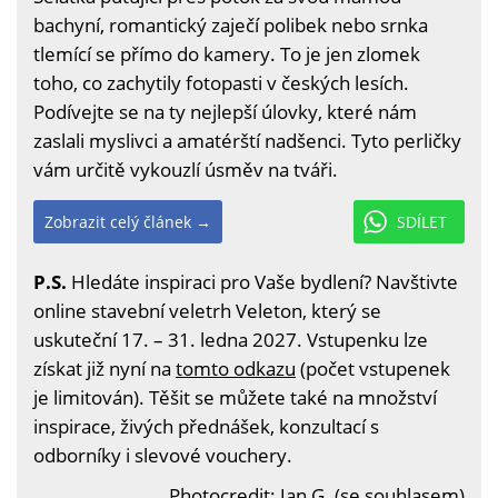
bachyní, romantický zaječí polibek nebo srnka
tlemící se přímo do kamery. To je jen zlomek
toho, co zachytily fotopasti v českých lesích.
Podívejte se na ty nejlepší úlovky, které nám
zaslali myslivci a amatérští nadšenci. Tyto perličky
vám určitě vykouzlí úsměv na tváři.
Zobrazit celý článek →
SDÍLET
P.S.
Hledáte inspiraci pro Vaše bydlení? Navštivte
online stavební veletrh Veleton, který se
uskuteční 17. – 31. ledna 2027. Vstupenku lze
získat již nyní na
tomto odkazu
(počet vstupenek
je limitován). Těšit se můžete také na množství
inspirace, živých přednášek, konzultací s
odborníky i slevové vouchery.
Photocredit: Jan G. (se souhlasem)