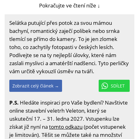
Pokračujte ve čtení níže ↓
Selátka putující přes potok za svou mámou
bachyní, romantický zaječí polibek nebo srnka
tlemící se přímo do kamery. To je jen zlomek
toho, co zachytily fotopasti v českých lesích.
Podívejte se na ty nejlepší úlovky, které nám
zaslali myslivci a amatérští nadšenci. Tyto perličky
vám určitě vykouzlí úsměv na tváři.
Zobrazit celý článek →
SDÍLET
P.S.
Hledáte inspiraci pro Vaše bydlení? Navštivte
online stavební veletrh Veleton, který se
uskuteční 17. – 31. ledna 2027. Vstupenku lze
získat již nyní na
tomto odkazu
(počet vstupenek
je limitován). Těšit se můžete také na množství