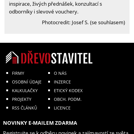
inspirace, živých přednášek, konzultací s
odborníky i slevové vouchery.
Photocredit: Josef S. (se souhlasem)
FIRMY
O NÁS
OSOBNÍ ÚDAJE
INZERCE
KALKULAČKY
ETICKÝ KODEX
PROJEKTY
OBCH. PODM.
RSS ČLÁNKŮ
LICENCE
NOVINKY E-MAILEM ZDARMA
Registrujte se k odběru novinek a zajímavostí ze světa