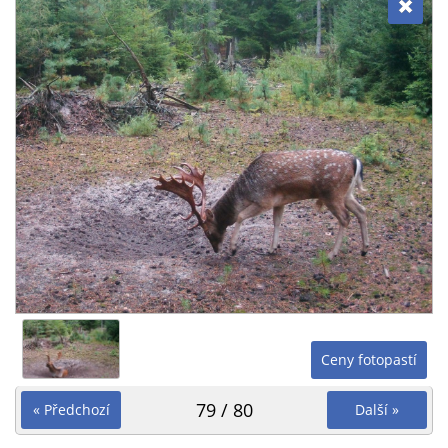
Ceny fotopastí
79 / 80
« Předchozí
Další »