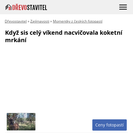
Dřevostavitel
»
Zajímavosti
»
Momentky z českých fotopastí
Když sis celý víkend nacvičovala koketní
mrkání
Ceny fotopastí