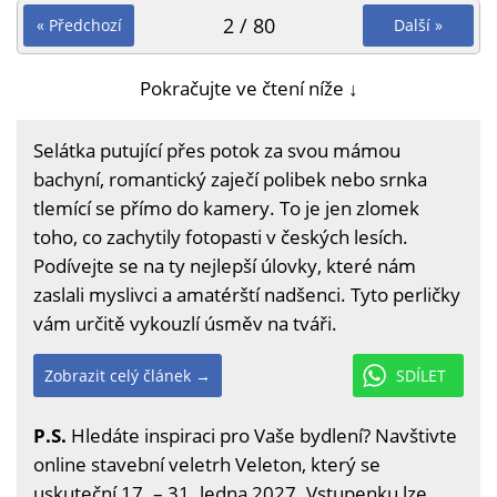
2 / 80
« Předchozí
Další »
Pokračujte ve čtení níže ↓
Selátka putující přes potok za svou mámou
bachyní, romantický zaječí polibek nebo srnka
tlemící se přímo do kamery. To je jen zlomek
toho, co zachytily fotopasti v českých lesích.
Podívejte se na ty nejlepší úlovky, které nám
zaslali myslivci a amatérští nadšenci. Tyto perličky
vám určitě vykouzlí úsměv na tváři.
Zobrazit celý článek →
SDÍLET
P.S.
Hledáte inspiraci pro Vaše bydlení? Navštivte
online stavební veletrh Veleton, který se
uskuteční 17. – 31. ledna 2027. Vstupenku lze