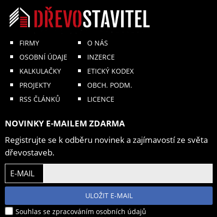
FIRMY
O NÁS
OSOBNÍ ÚDAJE
INZERCE
KALKULAČKY
ETICKÝ KODEX
PROJEKTY
OBCH. PODM.
RSS ČLÁNKŮ
LICENCE
NOVINKY E-MAILEM ZDARMA
Registrujte se k odběru novinek a zajímavostí ze světa
dřevostaveb.
E-MAIL
ULOŽIT E-MAIL
Souhlas se zpracováním osobních údajů