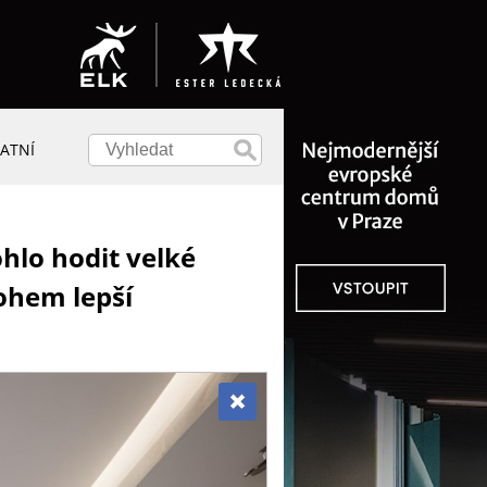
ATNÍ
ohlo hodit velké
ohem lepší