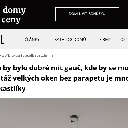
ČLÁNKY
KATALOG DOMŮ
FIRMY
OST
 vytvořit luxusní vizualizace zdarma
de by bylo dobré mít gauč, kde by se m
táž velkých oken bez parapetu je mn
kastlíky