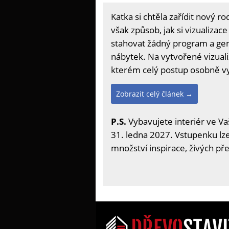
Katka si chtěla zařídit nový ro
však způsob, jak si vizualiza
stahovat žádný program a gene
nábytek. Na vytvořené vizualiz
kterém celý postup osobně vy
Zobrazit celý článek →
P.S.
Vybavujete interiér ve Va
31. ledna 2027. Vstupenku lze 
množství inspirace, živých př