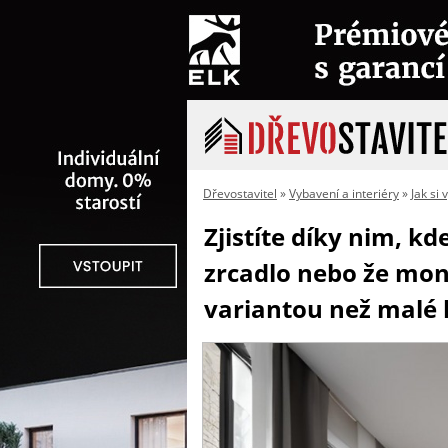
Dřevostavitel
»
Vybavení a interiéry
»
Jak si
Zjistíte díky nim, k
zrcadlo nebo že mon
variantou než malé 