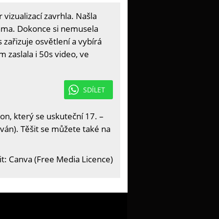
r vizualizací zavrhla. Našla
 sama. Dokonce si nemusela
zařizuje osvětlení a vybírá
 zaslala i 50s video, ve
SDÍLET
on, který se uskuteční 17. –
ván). Těšit se můžete také na
t: Canva (Free Media Licence)