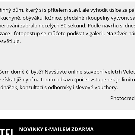
dinný dům, který si s přítelem staví, ale vyhodit tisíce za pá
ce kuchyně, obýváku, ložnice, předsíně i koupelny vytvořit
rování zabralo necelých 30 sekund. Podle návrhu si dnes 
ace i fotopostup se můžete podívat v galerii. Na závěr nám
světluje.
šem domě či bytě? Navštivte online stavební veletrh Velet
získat již nyní na
tomto odkazu
(počet vstupenek je limito
ednášek, konzultací s odborníky i slevové vouchery.
Photocredi
NOVINKY E-MAILEM ZDARMA