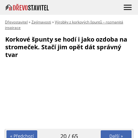
Dřevostavitel
»
Zajímavosti
»
Výrobky z korkových špuntů – rozmanitá
inspirace
Korkové špunty se hodí i jako ozdoba na
stromeček. Stačí jim opět dát správný
tvar
20 / 65
« Předchozí
Další »