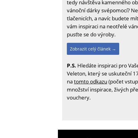
tedy návštěva kamenného obc
vánoční dárky svépomocí? Ne
tlačenicích, a navíc budete mít
vám inspiraci na neotřelé ván
pusťte se do výroby.
Zobrazit celý článek →
P.S.
Hledáte inspiraci pro Vaš
Veleton, který se uskuteční 17
na
tomto odkazu
(počet vstup
množství inspirace, živých př
vouchery.