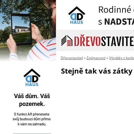
Dřevostavitel
»
Zajímavosti
»
Výrobky z kork
Stejně tak vás zátky