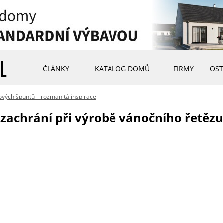
ČLÁNKY
KATALOG DOMŮ
FIRMY
OST
ových špuntů – rozmanitá inspirace
 zachrání při výrobě vánočního řetězu