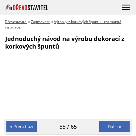
Dřevostavitel
»
Zajímavosti
»
Výrobky z korkových špuntů – rozmanitá
inspirace
Jednoduchý návod na výrobu dekorací z
korkových špuntů
55 / 65
« Předchozí
Další »