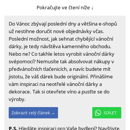
Pokračujte ve čtení níže ↓
Do Vánoc zbývají poslední dny a většina e-shopů
už nestihne doručit nové objednávky včas.
Poslední možnost, jak sehnat chybějící vánoční
dárky, je tedy návštěva kamenného obchodu.
Nebo ne? Co takhle letos vyrobit vánoční dárky
svépomocí? Nemusíte tak absolvovat nákupy v
předvánočních tlačenicích, a navíc budete mít
jistotu, že váš dárek bude originální. Přinášíme
vám inspiraci na neotřelé vánoční dárky a
dekorace. Tak si otevřete víno a pusťte se do
výroby.
Zobrazit celý článek →
SDÍLET
P.S.
Hledáte inspiraci pro Vaše bydlení? Navštivte