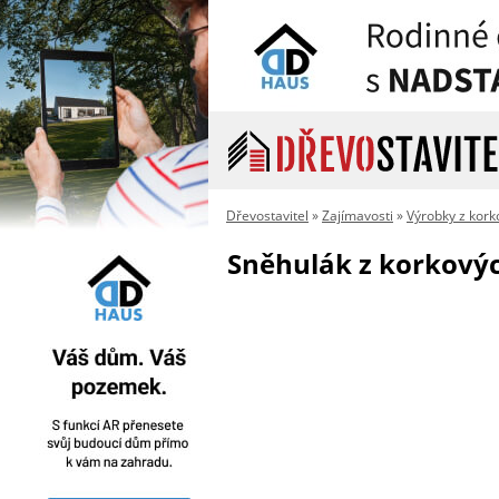
Dřevostavitel
»
Zajímavosti
»
Výrobky z kork
Sněhulák z korkovýc