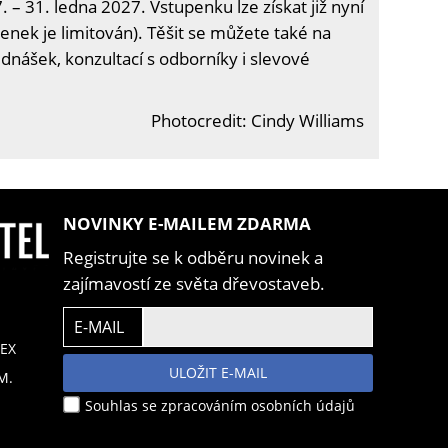
. – 31. ledna 2027. Vstupenku lze získat již nyní
enek je limitován). Těšit se můžete také na
ednášek, konzultací s odborníky i slevové
Photocredit: Cindy Williams
NOVINKY E-MAILEM ZDARMA
Registrujte se k odběru novinek a
zajímavostí ze světa dřevostaveb.
E-MAIL
EX
ULOŽIT E-MAIL
M.
Souhlas se zpracováním osobních údajů