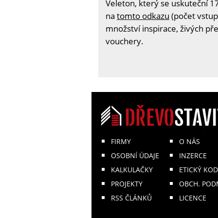
Veleton, který se uskuteční 17
na
tomto odkazu
(počet vstup
množství inspirace, živých př
vouchery.
FIRMY
O NÁS
OSOBNÍ ÚDAJE
INZERCE
KALKULAČKY
ETICKÝ KOD
PROJEKTY
OBCH. POD
RSS ČLÁNKŮ
LICENCE