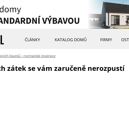
ČLÁNKY
KATALOG DOMŮ
FIRMY
OST
ových špuntů – rozmanitá inspirace
h zátek se vám zaručeně nerozpustí