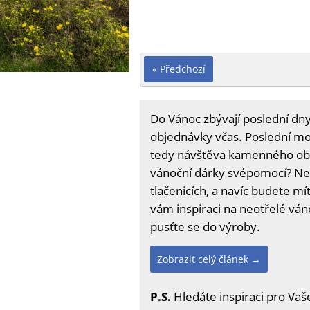
« Předchozí
Do Vánoc zbývají poslední dny
objednávky včas. Poslední mož
tedy návštěva kamenného obc
vánoční dárky svépomocí? Ne
tlačenicích, a navíc budete mít
vám inspiraci na neotřelé ván
pusťte se do výroby.
Zobrazit celý článek →
P.S.
Hledáte inspiraci pro Vaš