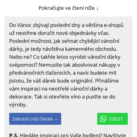
Pokračujte ve čtení níže ↓
Do Vánoc zbývají poslední dny a většina e-shopů
už nestihne doručit nové objednávky včas.
Poslední možnost, jak sehnat chybějící vánoční
dárky, je tedy návštěva kamenného obchodu.
Nebo ne? Co takhle letos vyrobit vánoční dárky
svépomocí? Nemusíte tak absolvovat nákupy v
předvánočních tlačenicích, a navíc budete mít
jistotu, že váš dárek bude originální. Přinášíme
vám inspiraci na neotřelé vánoční dárky a
dekorace. Tak si otevřete víno a pusťte se do
výroby.
Zobrazit celý článek →
SDÍLET
P.S.
Hledáte inspiraci pro Vaše bydlení? Navštivte