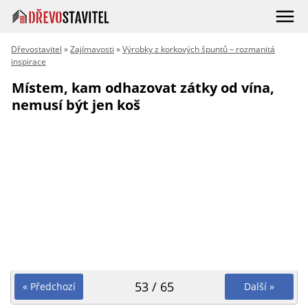
Dřevostavitel
»
Zajímavosti
»
Výrobky z korkových špuntů – rozmanitá
inspirace
Místem, kam odhazovat zátky od vína,
nemusí být jen koš
53 / 65
« Předchozí
Další »