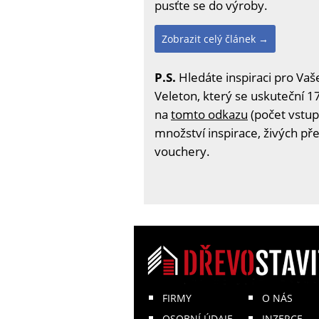
pusťte se do výroby.
Zobrazit celý článek →
P.S.
Hledáte inspiraci pro Vaš
Veleton, který se uskuteční 17
na
tomto odkazu
(počet vstup
množství inspirace, živých př
vouchery.
FIRMY
O NÁS
OSOBNÍ ÚDAJE
INZERCE