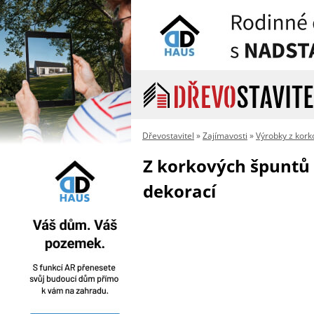
Dřevostavitel
»
Zajímavosti
»
Výrobky z kork
Z korkových špuntů 
dekorací