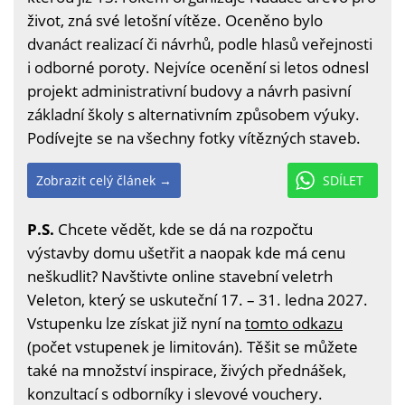
život, zná své letošní vítěze. Oceněno bylo
dvanáct realizací či návrhů, podle hlasů veřejnosti
i odborné poroty. Nejvíce ocenění si letos odnesl
projekt administrativní budovy a návrh pasivní
základní školy s alternativním způsobem výuky.
Podívejte se na všechny fotky vítězných staveb.
Zobrazit celý článek →
SDÍLET
P.S.
Chcete vědět, kde se dá na rozpočtu
výstavby domu ušetřit a naopak kde má cenu
neškudlit? Navštivte online stavební veletrh
Veleton, který se uskuteční 17. – 31. ledna 2027.
Vstupenku lze získat již nyní na
tomto odkazu
(počet vstupenek je limitován). Těšit se můžete
také na množství inspirace, živých přednášek,
konzultací s odborníky i slevové vouchery.