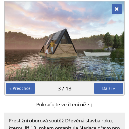
3 / 13
« Předchozí
Další »
Pokračujte ve čtení níže ↓
Prestižní oborová soutěž Dřevěná stavba roku,
kterou již 13. rokem organizuje Nadace dřevo pro