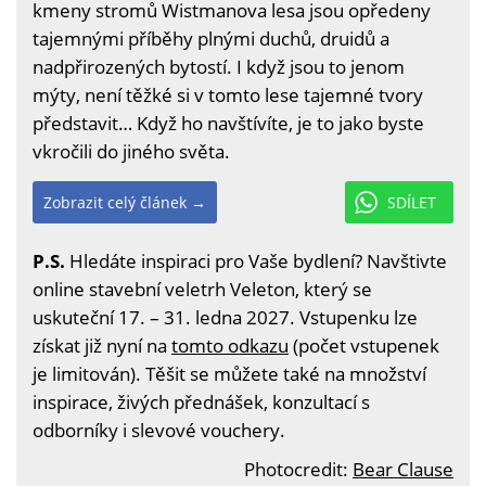
kmeny stromů Wistmanova lesa jsou opředeny
tajemnými příběhy plnými duchů, druidů a
nadpřirozených bytostí. I když jsou to jenom
mýty, není těžké si v tomto lese tajemné tvory
představit… Když ho navštívíte, je to jako byste
vkročili do jiného světa.
Zobrazit celý článek →
SDÍLET
P.S.
Hledáte inspiraci pro Vaše bydlení? Navštivte
online stavební veletrh Veleton, který se
uskuteční 17. – 31. ledna 2027. Vstupenku lze
získat již nyní na
tomto odkazu
(počet vstupenek
je limitován). Těšit se můžete také na množství
inspirace, živých přednášek, konzultací s
odborníky i slevové vouchery.
Photocredit:
Bear Clause