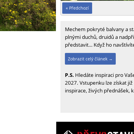
« Předchozí
Mechem pokryté balvany a s
plnými duchů, druidů a nadpři
představit… Když ho navštívíte,
Zobrazit celý článek →
P.S.
Hledáte inspiraci pro Vaše
2027. Vstupenku lze získat již
inspirace, živých přednášek, 