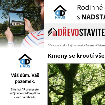
Dřevostavitel
»
Zajímavosti
»
Tajemný Wistm
Kmeny se kroutí vš