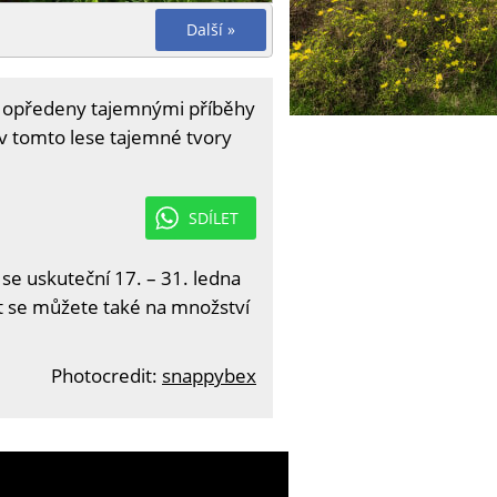
Další »
 opředeny tajemnými příběhy
 v tomto lese tajemné tvory
SDÍLET
 se uskuteční 17. – 31. ledna
it se můžete také na množství
Photocredit:
snappybex