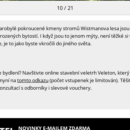
10 / 21
tarobylé pokroucené kmeny stromů Wistmanova lesa jsou
rozených bytostí. I když jsou to jenom mýty, není těžké si
 je to jako byste vkročili do jiného světa.
 bydlení? Navštivte online stavební veletrh Veleton, který
 nyní na
tomto odkazu
(počet vstupenek je limitován). Těš
konzultací s odborníky i slevové vouchery.
NOVINKY E-MAILEM ZDARMA