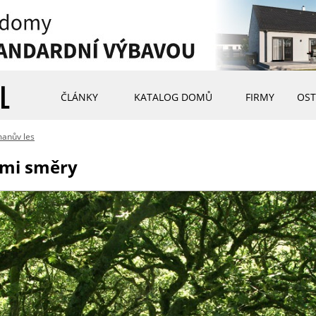
ČLÁNKY
KATALOG DOMŮ
FIRMY
OST
anův les
emi směry