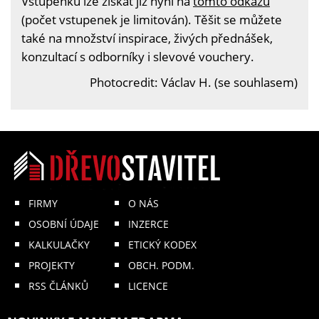
Vstupenku lze získat již nyní na
tomto odkazu
(počet vstupenek je limitován). Těšit se můžete
také na množství inspirace, živých přednášek,
konzultací s odborníky i slevové vouchery.
Photocredit: Václav H. (se souhlasem)
FIRMY
O NÁS
OSOBNÍ ÚDAJE
INZERCE
KALKULAČKY
ETICKÝ KODEX
PROJEKTY
OBCH. PODM.
RSS ČLÁNKŮ
LICENCE