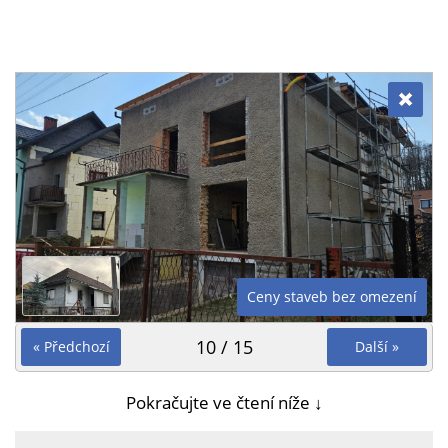
Ceny staveb bez omezení
10 / 15
« Předchozí
Další »
Pokračujte ve čtení níže ↓