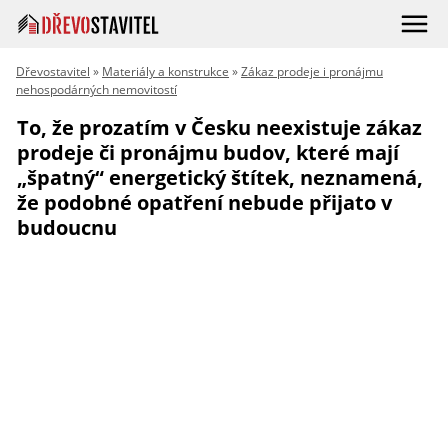
Dřevostavitel
»
Materiály a konstrukce
»
Zákaz prodeje i pronájmu
nehospodárných nemovitostí
To, že prozatím v Česku neexistuje zákaz
prodeje či pronájmu budov, které mají
„špatný“ energetický štítek, neznamená,
že podobné opatření nebude přijato v
budoucnu