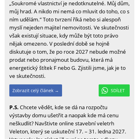
„Soukromé vlastnictví je nedotknutelné. Můj dům,
můj hrad. A nikdo mi nemá co mluvit do toho, co s
ním udělám.“ Toto tvrzení říká nebo si alespoň
myslí nejeden majitel nemovitosti. Ve skutečnosti
však existují situace, kdy může být toto právo
nějak omezeno. V poslední době se hojně
diskutuje o tom, že po roce 2027 nebude možné
prodat nebo pronajmout budovu, která má
energetický štítek F nebo G. Zjistili jsme, jak je to
ve skutečnosti.
Zobrazit celý článek →
SDÍLET
P.S.
Chcete vědět, kde se dá na rozpočtu
výstavby domu ušetřit a naopak kde má cenu
neškudlit? Navštivte online stavební veletrh
Veleton, který se uskuteční 17. – 31. ledna 2027.