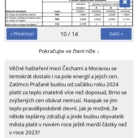
10 / 14
« Předchozí
Další »
Pokračujte ve čtení níže ↓
Věčné hašteření mezi Čechami a Moravou se
tentokrát dostalo i na pole energií a jejich cen.
Zatímco Pražané budou od začátku roku 2024
platit za teplo znatelně více než doposud, Brno se
zvýšených cen obávat nemusí. Naopak se jim
teplo pravděpodobně zlevní. Jak je možné, že
někde teplárny zdražují a jinde budou obyvatelé
města platit v novém roce ještě menší částky než
v roce 2023?