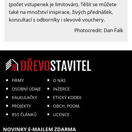
(počet vstupenek je limitován). Těšit se můžete
také na množství inspirace, živých přednášek,
konzultací s odborníky i slevové vouchery.
Photocredit: Dan Falk
FIRMY
O NÁS
OSOBNÍ ÚDAJE
INZERCE
KALKULAČKY
ETICKÝ KODEX
PROJEKTY
OBCH. PODM.
RSS ČLÁNKŮ
LICENCE
NOVINKY E-MAILEM ZDARMA