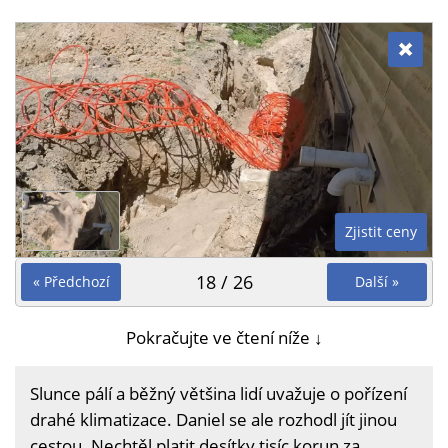
Zjistit ceny
18 / 26
« Předchozí
Další »
Pokračujte ve čtení níže ↓
Slunce pálí a běžný většina lidí uvažuje o pořízení
drahé klimatizace. Daniel se ale rozhodl jít jinou
cestou. Nechtěl platit desítky tisíc korun za