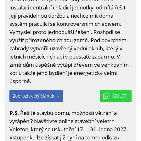
instalaci centrální chladicí jednotky, odmítá řešit
její pravidelnou údržbu a nechce mít doma
systém pracující se kontroverzním chladivem.
Vymyslel proto jednodušší řešení. Rozhodl se
využít přirozeného chladu země. Pod povrchem
zahrady vytvořil uzavřený vodní okruh, který v
letních měsících chladí v podstatě zadarmo. V
zimě dům úspěšně vytápí dřevem ve venkovním
kotli, takže jeho bydlení je energeticky velmi
úsporné.
Zobrazit celý článek →
SDÍLET
P.S.
Řešíte stavbu domu, možnosti větrání a
vytápění? Navštivte online stavební veletrh
Veleton, který se uskuteční 17. – 31. ledna 2027.
Vstupenku lze získat již nyní na
tomto odkazu