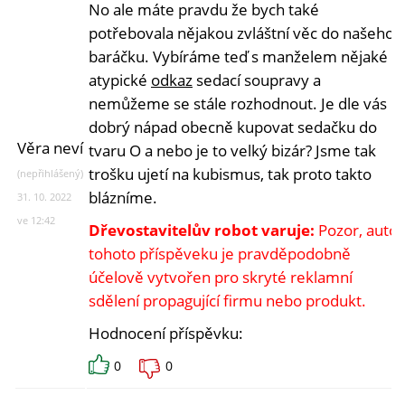
No ale máte pravdu že bych také
potřebovala nějakou zvláštní věc do našeho
baráčku. Vybíráme teď s manželem nějaké
atypické
odkaz
sedací soupravy a
nemůžeme se stále rozhodnout. Je dle vás
dobrý nápad obecně kupovat sedačku do
Věra neví
tvaru O a nebo je to velký bizár? Jsme tak
trošku ujetí na kubismus, tak proto takto
(nepřihlášený)
blázníme.
31. 10. 2022
ve 12:42
Dřevostavitelův robot varuje:
Pozor, autor
tohoto příspěveku je pravděpodobně
účelově vytvořen pro skryté reklamní
sdělení propagující firmu nebo produkt.
Hodnocení příspěvku:
0
0