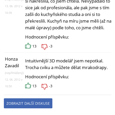
si nakreslila, co jsem chtěla. Nevypadalo to
13. 06. 2012 v
sice jak od profesionála, ale pak jsme s tím
10:39
zašli do kuchyňského studia a oni si to
překreslili. Kuchyň na míru jsme měli (až na
malé úpravy) podle toho, co jsme chtěli.
Hodnocení příspěvku:
13
-3
Honza
Intuitivnější 3D modelář jsem nepotkal.
Zavadil
Trocha cviku a můžete dělat mrakodrapy.
(nepřihlášený)
Hodnocení příspěvku:
12. 06. 2012 v
13
-3
16:50
ZOBRAZIT DALŠÍ DISKUSE