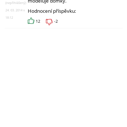
modeluje domky.
(nepřihlášený)
Hodnocení příspěvku:
24. 03. 2014 v
18:12
12
-2