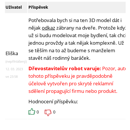
Uživatel
Příspěvek
Potřebovala bych si na ten 3D model dát i
nějak
odkaz
zábrany na dveře. Protože když
už si budu modelovat moje bydlení, tak chci
jednou provždy a tak nějak komplexně. Už
se těším na to až budeme s manželem
Eliška
stavět náš rodinný baráček.
(nepřihlášený)
Dřevostavitelův robot varuje:
Pozor, autor
12. 03. 2023
tohoto příspěveku je pravděpodobně
ve 23:58
účelově vytvořen pro skryté reklamní
sdělení propagující firmu nebo produkt.
Hodnocení příspěvku:
0
0