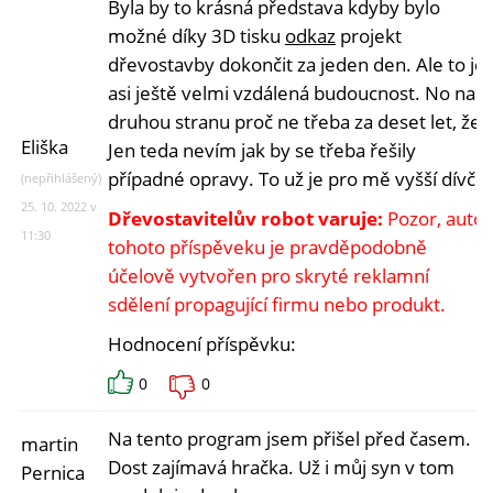
Byla by to krásná představa kdyby bylo
možné díky 3D tisku
odkaz
projekt
dřevostavby dokončit za jeden den. Ale to je
asi ještě velmi vzdálená budoucnost. No na
druhou stranu proč ne třeba za deset let, že?
Eliška
Jen teda nevím jak by se třeba řešily
případné opravy. To už je pro mě vyšší dívčí.
(nepřihlášený)
25. 10. 2022 v
Dřevostavitelův robot varuje:
Pozor, autor
11:30
tohoto příspěveku je pravděpodobně
účelově vytvořen pro skryté reklamní
sdělení propagující firmu nebo produkt.
Hodnocení příspěvku:
0
0
Na tento program jsem přišel před časem.
martin
Dost zajímavá hračka. Už i můj syn v tom
Pernica