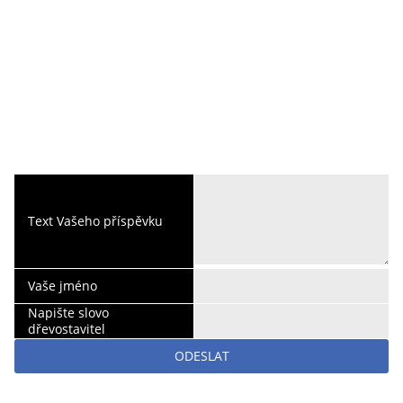
Text Vašeho příspěvku
Vaše jméno
Napište slovo
dřevostavitel
ODESLAT