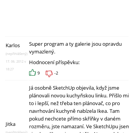
Super program a ty galerie jsou opravdu
Karlos
vymazlený.
(nepřihlášený)
Hodnocení příspěvku:
17. 06. 2012 v
18:27
9
-2
Já osobně SketchUp objevila, když jsme
plánovali novou kuchyňskou linku. Přišlo mi
to i lepší, než třeba ten plánovač, co pro
navrhování kuchyně nabízela Ikea. Tam
pokud nechcete přímo skříňky v daném
Jitka
rozměru, jste namazaní. Ve SketchUpu jsem
(nepřihlášený)