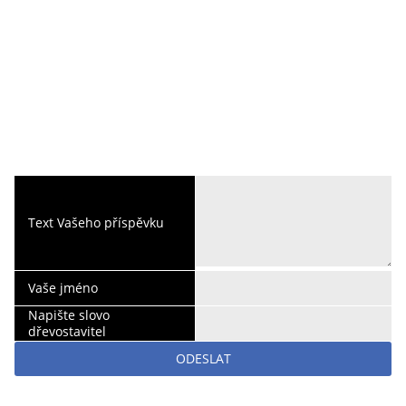
Text Vašeho příspěvku
Vaše jméno
Napište slovo
dřevostavitel
ODESLAT