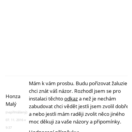
Mám k vám prosbu. Budu pořizovat žaluzie a
chci znát váš názor. Rozhodl jsem se pro
Honza
instalaci těchto
odkaz
a než je nechám
Malý
zabudovat chci vědět jestli jsem zvolil dobře
(nepřihlášený)
a nebo jestli mám raději zvolit něco jiného
07. 11. 2016 v
moc děkuji za vaše názory a připomínky.
9:37