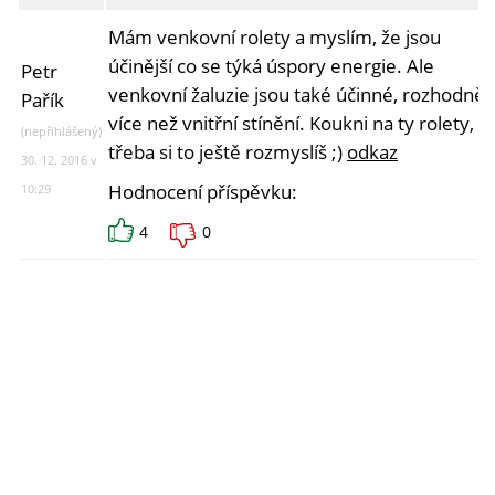
Mám venkovní rolety a myslím, že jsou
účinější co se týká úspory energie. Ale
Petr
venkovní žaluzie jsou také účinné, rozhodně
Pařík
více než vnitřní stínění. Koukni na ty rolety,
(nepřihlášený)
třeba si to ještě rozmyslíš ;)
odkaz
30. 12. 2016 v
Hodnocení příspěvku:
10:29
4
0