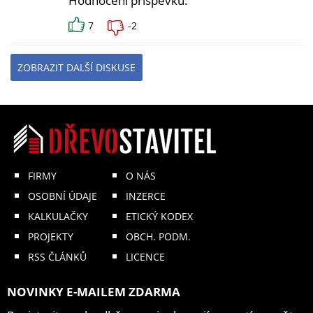
Hodnocení příspěvku:
7
-2
ZOBRAZIT DALŠÍ DISKUSE
FIRMY
O NÁS
OSOBNÍ ÚDAJE
INZERCE
KALKULAČKY
ETICKÝ KODEX
PROJEKTY
OBCH. PODM.
RSS ČLÁNKŮ
LICENCE
NOVINKY E-MAILEM ZDARMA