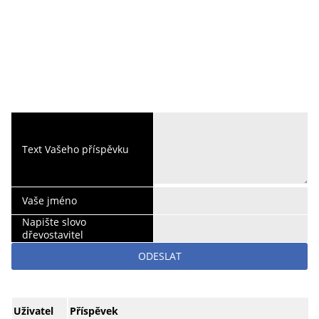
Text Vašeho příspěvku
Vaše jméno
Napište slovo
dřevostavitel
ODESLAT
Uživatel
Příspěvek