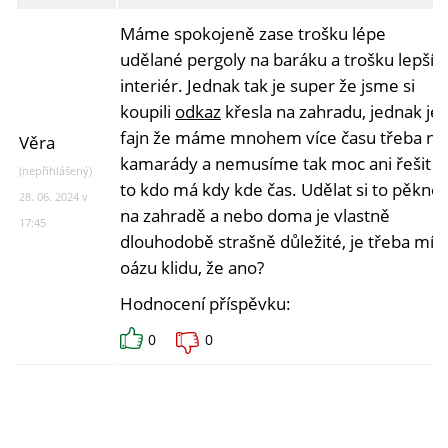
Máme spokojeně zase trošku lépe
udělané pergoly na baráku a trošku lepší
interiér. Jednak tak je super že jsme si
koupili
odkaz
křesla na zahradu, jednak je
fajn že máme mnohem více času třeba na
Věra
kamarády a nemusíme tak moc ani řešit
(nepřihlášený)
to kdo má kdy kde čas. Udělat si to pěkné
28. 06. 2024 v
na zahradě a nebo doma je vlastně
17:45
dlouhodobě strašně důležité, je třeba mít
oázu klidu, že ano?
Hodnocení příspěvku:
0
0