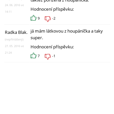
24. 06. 2016 ve
Hodnocení příspěvku:
14:11
9
-2
já mám látkovou z houpáníčka a taky
Radka Blak.
super.
(nepřihlášený)
Hodnocení příspěvku:
27. 05. 2016 ve
21:24
7
-1