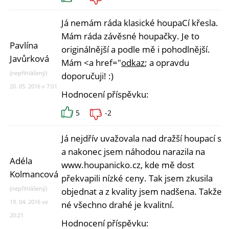
Já nemám ráda klasické houpaCí křesla.
Mám ráda závěsné houpačky. Je to
Pavlína
originálnější a podle mě i pohodlnější.
Javůrková
Mám <a href="
odkaz
; a opravdu
(nepřihlášený)
doporučuji! :)
20. 05. 2016 v 7:01
Hodnocení příspěvku:
5
-2
Já nejdřív uvažovala nad dražší houpací sítí
a nakonec jsem náhodou narazila na
Adéla
www.houpanicko.cz, kde mě dost
Kolmancová
překvapili nízké ceny. Tak jsem zkusila
(nepřihlášený)
objednat a z kvality jsem nadšena. Takže
19. 04. 2016 ve
né všechno drahé je kvalitní.
20:21
Hodnocení příspěvku: