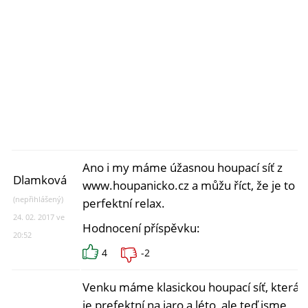
Ano i my máme úžasnou houpací síť z
Dlamková
www.houpanicko.cz a můžu říct, že je to
(nepřihlášený)
perfektní relax.
24. 02. 2017 ve
Hodnocení příspěvku:
20:52
4
-2
Venku máme klasickou houpací síť, která
je prefektní na jaro a léto, ale teď jsme