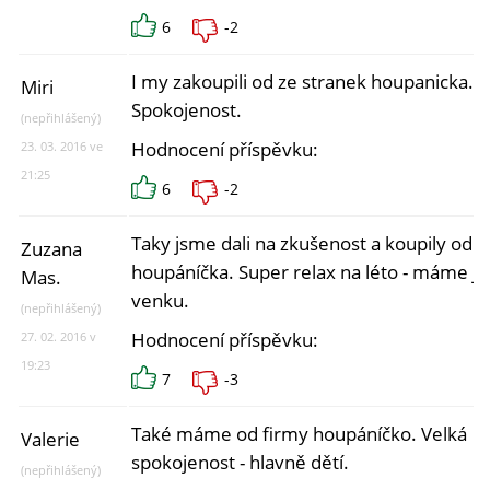
6
-2
I my zakoupili od ze stranek houpanicka.
Miri
Spokojenost.
(nepřihlášený)
Hodnocení příspěvku:
23. 03. 2016 ve
21:25
6
-2
Taky jsme dali na zkušenost a koupily od
Zuzana
houpáníčka. Super relax na léto - máme ji
Mas.
venku.
(nepřihlášený)
Hodnocení příspěvku:
27. 02. 2016 v
19:23
7
-3
Také máme od firmy houpáníčko. Velká
Valerie
spokojenost - hlavně dětí.
(nepřihlášený)