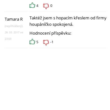
4
0
Taktéž jsem s hopacím křeslem od firmy
Tamara R
houpáníčko spokojená.
(nepřihlášený)
Hodnocení příspěvku:
28. 03. 2017 ve
23:03
5
-1