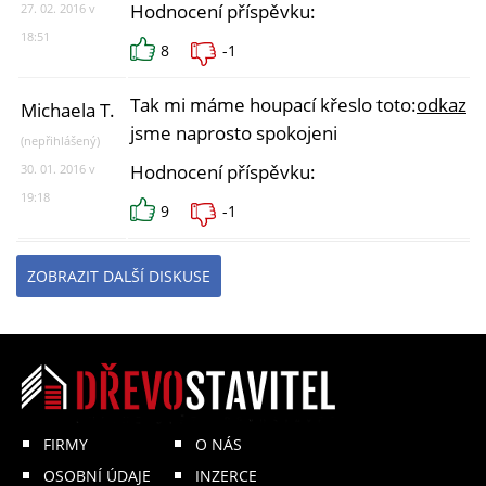
Hodnocení příspěvku:
27. 02. 2016 v
18:51
8
-1
Tak mi máme houpací křeslo toto:
odkaz
a
Michaela T.
jsme naprosto spokojeni
(nepřihlášený)
Hodnocení příspěvku:
30. 01. 2016 v
19:18
9
-1
ZOBRAZIT DALŠÍ DISKUSE
FIRMY
O NÁS
OSOBNÍ ÚDAJE
INZERCE