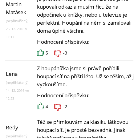
Martin
kupovali
odkaz
a musím říct, že na
Matásek
odpočinek u knížky, nebo u televize je
(nepřihlášený)
perfektní. Houpání na něm si zamilovali
25. 12. 2016 v
doma úplně všichni.
11:17
Hodnocení příspěvku:
5
-3
Z houpáníčka jsme si právě pořídili
Lena
houpací síť na příští léto. Už se těším, až ji
(nepřihlášený)
vyzkoušíme.
14. 12. 2016 ve
Hodnocení příspěvku:
12:23
4
-2
Též se přimlouvám za klasiku látkovou
Redy
houpací síť. Je prostě bezvadná. Jinak
(nepřihlášený)
taktéž pořízena z houpáníčka.