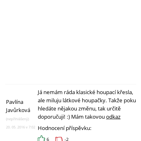
Já nemám ráda klasické houpací křesla,
ale miluju látkové houpačky. Takže pokud
Pavlína
hledáte nějakou změnu, tak určitě
Javůrková
doporučuji! :) Mám takovou
odkaz
(nepřihlášený)
Hodnocení příspěvku:
20. 05. 2016 v 7:02
6
-2