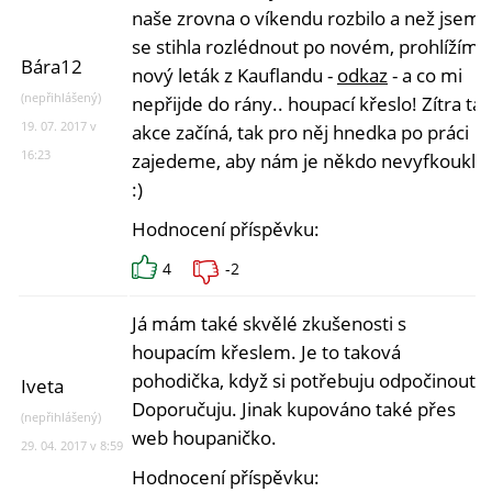
naše zrovna o víkendu rozbilo a než jsem
se stihla rozlédnout po novém, prohlížím
Bára12
nový leták z Kauflandu -
odkaz
- a co mi
(nepřihlášený)
nepřijde do rány.. houpací křeslo! Zítra ta
19. 07. 2017 v
akce začíná, tak pro něj hnedka po práci
16:23
zajedeme, aby nám je někdo nevyfkoukl.
:)
Hodnocení příspěvku:
4
-2
Já mám také skvělé zkušenosti s
houpacím křeslem. Je to taková
pohodička, když si potřebuju odpočinout.
Iveta
Doporučuju. Jinak kupováno také přes
(nepřihlášený)
web houpaničko.
29. 04. 2017 v 8:59
Hodnocení příspěvku: