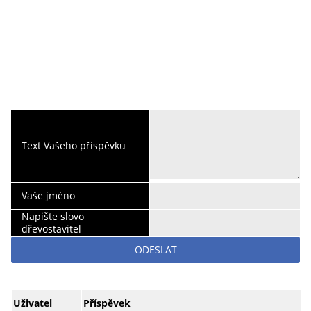
Text Vašeho příspěvku
Vaše jméno
Napište slovo
dřevostavitel
ODESLAT
Uživatel
Příspěvek