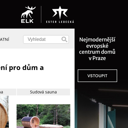
ATNÍ
ení pro dům a
na
Sudová sauna