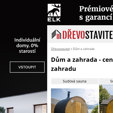
Dřevostavitel
» Dům a zahrada
Dům a zahrada - cen
zahradu
Sudová sauna
S