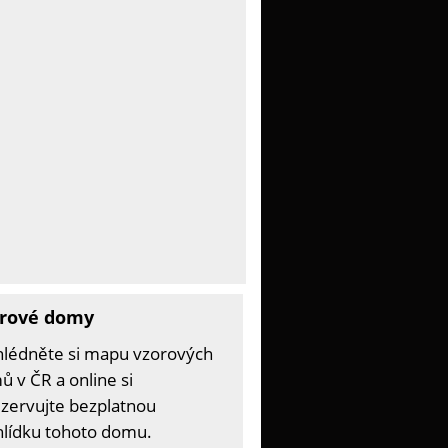
rové domy
hlédněte si mapu vzorových
 v ČR a online si
zervujte bezplatnou
hlídku tohoto domu.