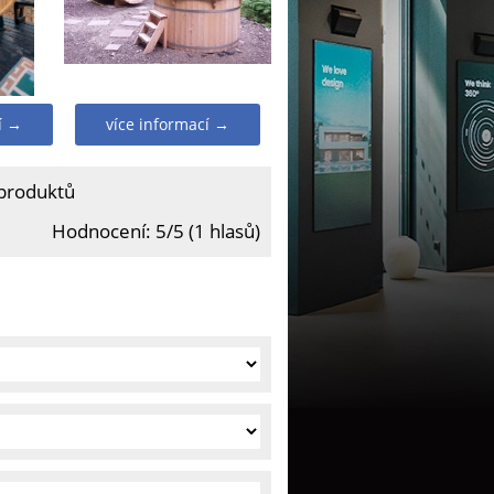
í →
více informací →
 produktů
Hodnocení: 5/5 (1 hlasů)