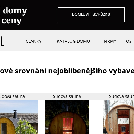
ČLÁNKY
KATALOG DOMŮ
FIRMY
OST
ové srovnání nejoblíbenějšího vybav
udová sauna
Sudová sauna
Sudová sau