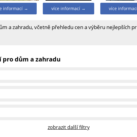
ce informací →
více informací →
více informac
dům a zahradu, včetně přehledu cen a výběru nejlepších p
í pro dům a zahradu
zobrazit další filtry