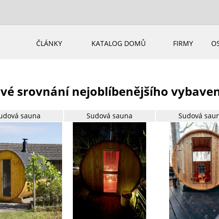
ČLÁNKY
KATALOG DOMŮ
FIRMY
O
vé srovnání nejoblíbenějšího vybave
udová sauna
Sudová sauna
Sudová sau