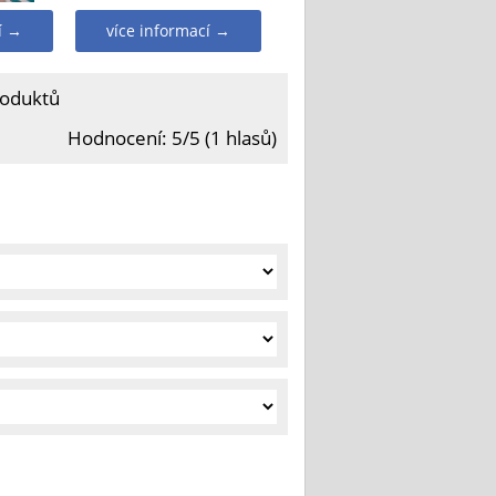
í →
více informací →
roduktů
Hodnocení: 5/5 (1 hlasů)