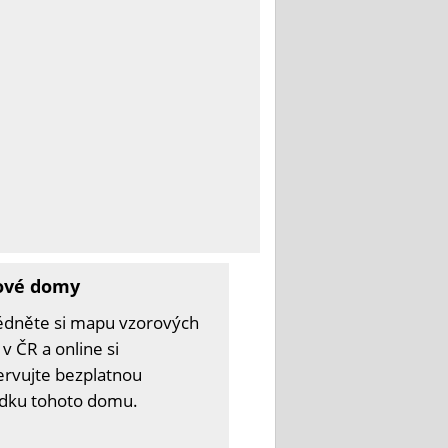
ové domy
édněte si mapu vzorových
v ČR a online si
ervujte bezplatnou
ídku tohoto domu.