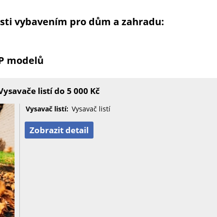
osti vybavením pro dům a zahradu:
OP modelů
savače listí do 5 000 Kč
Vysavač listí:
Vysavač listí
Zobrazit detail