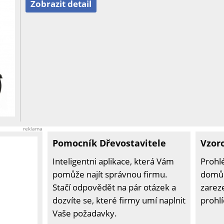
Zobrazit detail
reklama
Pomocník Dřevostavitele
Vzor
Inteligentni aplikace, která Vám
Prohl
pomůže najít správnou firmu.
domů 
Stačí odpovědět na pár otázek a
zarez
dozvíte se, které firmy umí naplnit
prohl
Vaše požadavky.