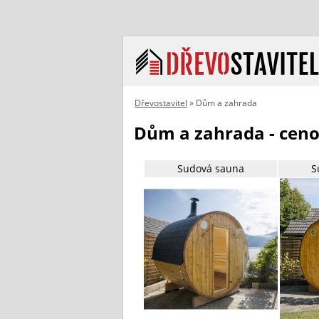
Dřevostavitel
» Dům a zahrada
Dům a zahrada - ceno
Sudová sauna
S