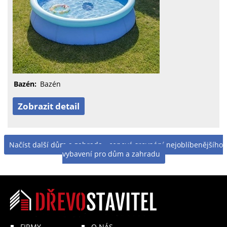
Bazén:
Bazén
Zobrazit detail
Načíst další dům a zahrada - cenové srovnání nejoblíbenějšího
vybavení pro dům a zahradu
FIRMY
O NÁS