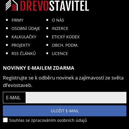
FIRMY
O NÁS
OSOBNÍ ÚDAJE
INZERCE
KALKULAČKY
ETICKÝ KODEX
PROJEKTY
OBCH. PODM.
RSS ČLÁNKŮ
LICENCE
NOVINKY E-MAILEM ZDARMA
Registrujte se k odběru novinek a zajímavostí ze světa
dřevostaveb.
E-MAIL
ULOŽIT E-MAIL
Souhlas se zpracováním osobních údajů