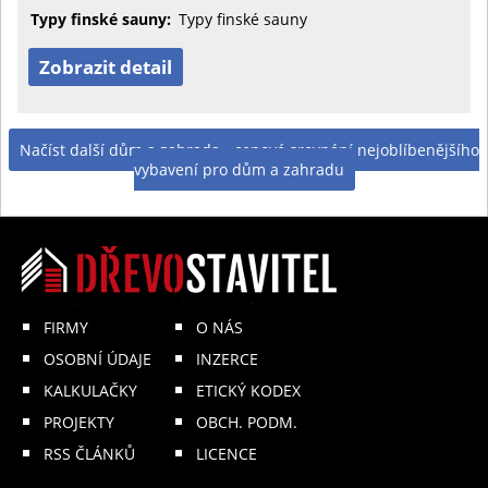
Typy finské sauny:
Typy finské sauny
Zobrazit detail
Načíst další dům a zahrada - cenové srovnání nejoblíbenějšího
vybavení pro dům a zahradu
FIRMY
O NÁS
OSOBNÍ ÚDAJE
INZERCE
KALKULAČKY
ETICKÝ KODEX
PROJEKTY
OBCH. PODM.
RSS ČLÁNKŮ
LICENCE