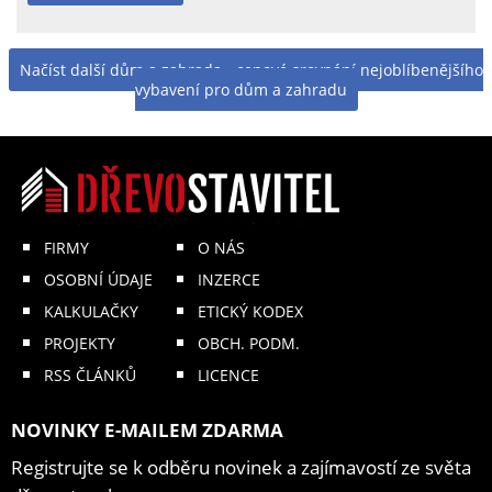
Načíst další dům a zahrada - cenové srovnání nejoblíbenějšího
vybavení pro dům a zahradu
FIRMY
O NÁS
OSOBNÍ ÚDAJE
INZERCE
KALKULAČKY
ETICKÝ KODEX
PROJEKTY
OBCH. PODM.
RSS ČLÁNKŮ
LICENCE
NOVINKY E-MAILEM ZDARMA
Registrujte se k odběru novinek a zajímavostí ze světa