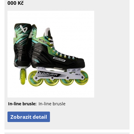
000 Kč
In-line brusle:
In-line brusle
Zobrazit detail