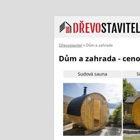
Dřevostavitel
» Dům a zahrada
Dům a zahrada - ceno
Sudová sauna
S