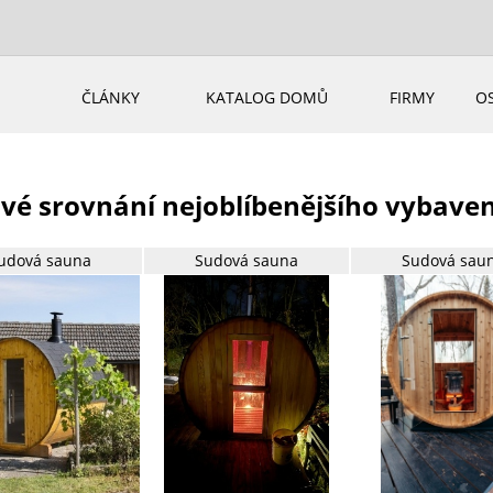
ČLÁNKY
KATALOG DOMŮ
FIRMY
O
vé srovnání nejoblíbenějšího vybave
udová sauna
Sudová sauna
Sudová sau