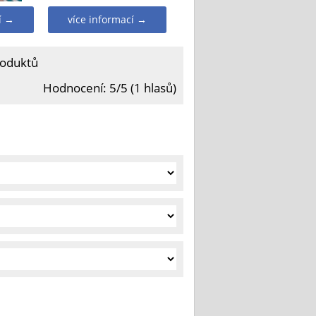
í →
více informací →
roduktů
Hodnocení: 5/5 (1 hlasů)