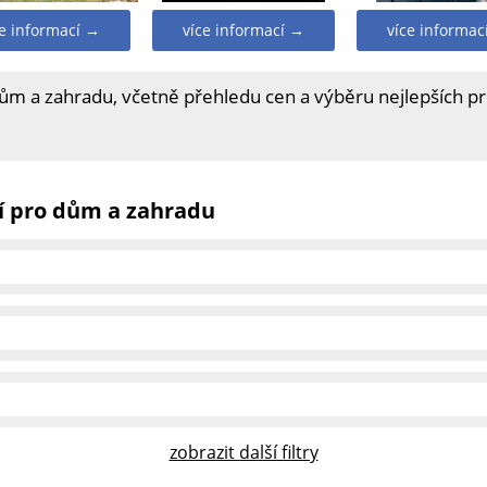
ce informací →
více informací →
více informac
dům a zahradu, včetně přehledu cen a výběru nejlepších p
í pro dům a zahradu
zobrazit další filtry