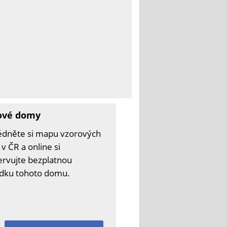
ové domy
édněte si mapu vzorových
v ČR a online si
ervujte bezplatnou
ídku tohoto domu.