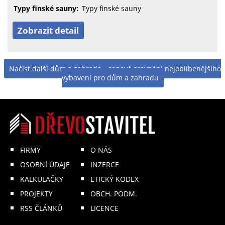
Typy finské sauny:
Typy finské sauny
Zobrazit detail
Načíst další dům a zahrada - cenové srovnání nejoblíbenějšího
vybavení pro dům a zahradu
FIRMY
O NÁS
OSOBNÍ ÚDAJE
INZERCE
KALKULAČKY
ETICKÝ KODEX
PROJEKTY
OBCH. PODM.
RSS ČLÁNKŮ
LICENCE