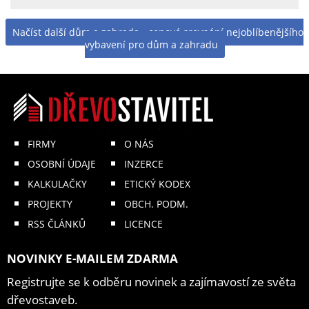
Načíst další dům a zahrada - cenové srovnání nejoblíbenějšího
vybavení pro dům a zahradu
FIRMY
O NÁS
OSOBNÍ ÚDAJE
INZERCE
KALKULAČKY
ETICKÝ KODEX
PROJEKTY
OBCH. PODM.
RSS ČLÁNKŮ
LICENCE
NOVINKY E-MAILEM ZDARMA
Registrujte se k odběru novinek a zajímavostí ze světa
dřevostaveb.