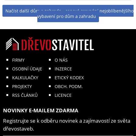
Načíst další dům a zahrada - cenové srovnání nejoblíbenějšího
vybavení pro dům a zahradu
FIRMY
O NÁS
OSOBNÍ ÚDAJE
INZERCE
KALKULAČKY
ETICKÝ KODEX
PROJEKTY
OBCH. PODM.
RSS ČLÁNKŮ
LICENCE
NOVINKY E-MAILEM ZDARMA
Registrujte se k odběru novinek a zajímavostí ze světa
dřevostaveb.