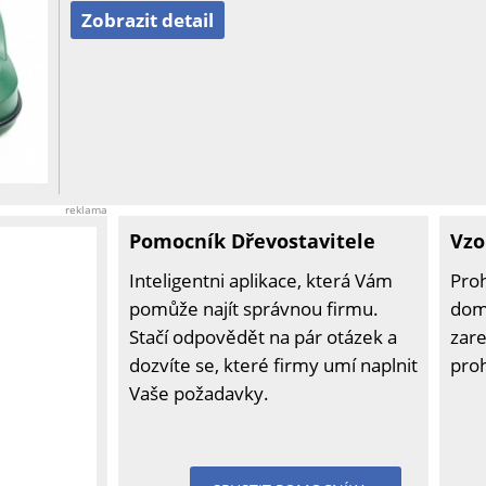
Zobrazit detail
reklama
Pomocník Dřevostavitele
Vzo
Inteligentni aplikace, která Vám
Pro
pomůže najít správnou firmu.
domů
Stačí odpovědět na pár otázek a
zare
dozvíte se, které firmy umí naplnit
pro
Vaše požadavky.