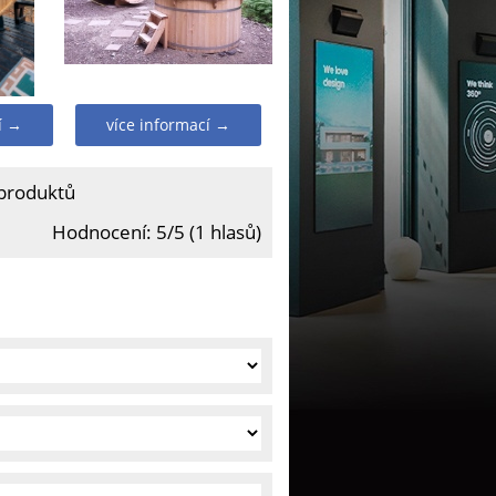
í →
více informací →
 produktů
Hodnocení: 5/5 (1 hlasů)