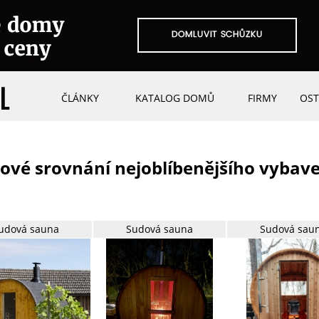
ČLÁNKY
KATALOG DOMŮ
FIRMY
OST
ové srovnání nejoblíbenějšího vybav
udová sauna
Sudová sauna
Sudová sau