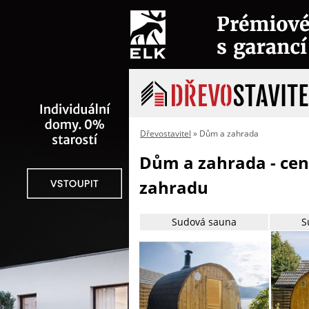
Dřevostavitel
» Dům a zahrada
Dům a zahrada - cen
zahradu
Sudová sauna
S