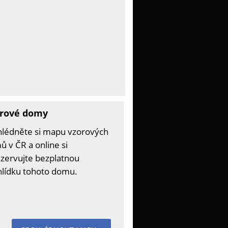
rové domy
hlédněte si mapu vzorových
 v ČR a online si
zervujte bezplatnou
hlídku tohoto domu.