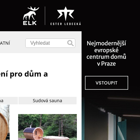
ATNÍ
ení pro dům a
na
Sudová sauna