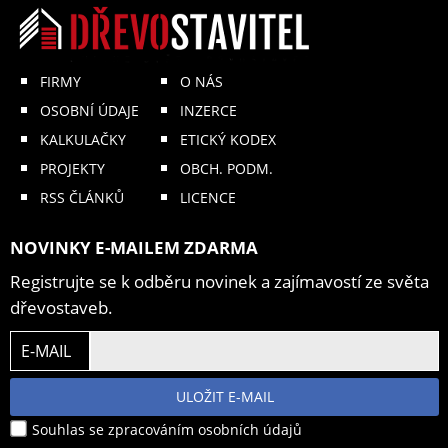
FIRMY
O NÁS
OSOBNÍ ÚDAJE
INZERCE
KALKULAČKY
ETICKÝ KODEX
PROJEKTY
OBCH. PODM.
RSS ČLÁNKŮ
LICENCE
NOVINKY E-MAILEM ZDARMA
Registrujte se k odběru novinek a zajímavostí ze světa
dřevostaveb.
E-MAIL
ULOŽIT E-MAIL
Souhlas se zpracováním osobních údajů