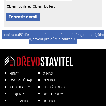
Objem bojleru:
Objem bojleru
Zobrazit detail
Načíst další dům a zahrada - cenové srovnání nejoblíbenějšího
vybavení pro dům a zahradu
FIRMY
O NÁS
OSOBNÍ ÚDAJE
INZERCE
KALKULAČKY
ETICKÝ KODEX
PROJEKTY
OBCH. PODM.
RSS ČLÁNKŮ
LICENCE