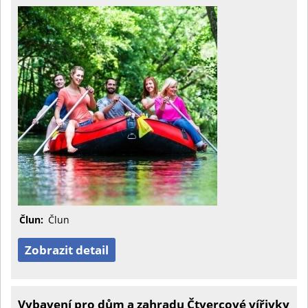
Člun:
Člun
Zobrazit detail
Vybavení pro dům a zahradu Čtvercové vířivky