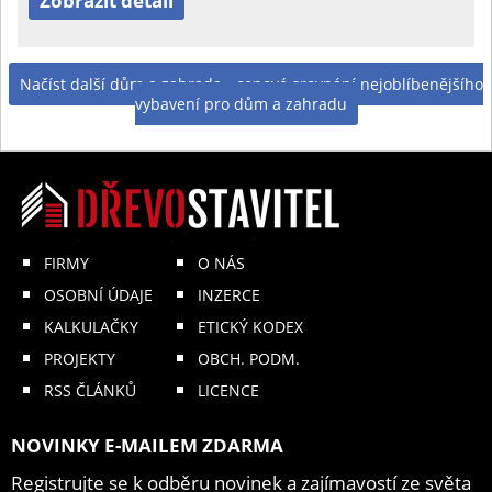
Zobrazit detail
Načíst další dům a zahrada - cenové srovnání nejoblíbenějšího
vybavení pro dům a zahradu
FIRMY
O NÁS
OSOBNÍ ÚDAJE
INZERCE
KALKULAČKY
ETICKÝ KODEX
PROJEKTY
OBCH. PODM.
RSS ČLÁNKŮ
LICENCE
NOVINKY E-MAILEM ZDARMA
Registrujte se k odběru novinek a zajímavostí ze světa