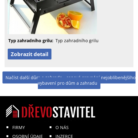
Typ zahradního grilu:
Typ zahradního grilu
Zobrazit detail
Načíst další dům a zahrada - cenové srovnání nejoblíbenějšího
vybavení pro dům a zahradu
FIRMY
O NÁS
OSOBNÍ ÚDAJE
INZERCE