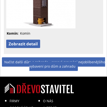
Komín:
Komín
Zobrazit detail
Načíst další dům a zahrada - cenové srovnání nejoblíbenějšího
vybavení pro dům a zahradu
FIRMY
O NÁS