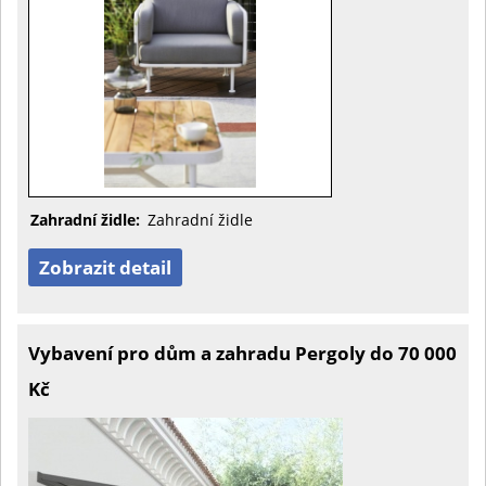
Zahradní židle:
Zahradní židle
Zobrazit detail
Vybavení pro dům a zahradu Pergoly do 70 000
Kč