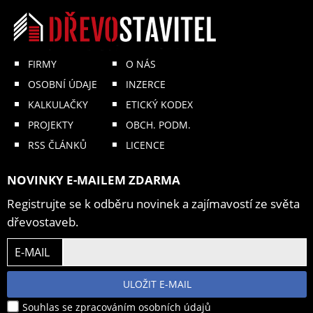
FIRMY
O NÁS
OSOBNÍ ÚDAJE
INZERCE
KALKULAČKY
ETICKÝ KODEX
PROJEKTY
OBCH. PODM.
RSS ČLÁNKŮ
LICENCE
NOVINKY E-MAILEM ZDARMA
Registrujte se k odběru novinek a zajímavostí ze světa
dřevostaveb.
E-MAIL
ULOŽIT E-MAIL
Souhlas se zpracováním osobních údajů