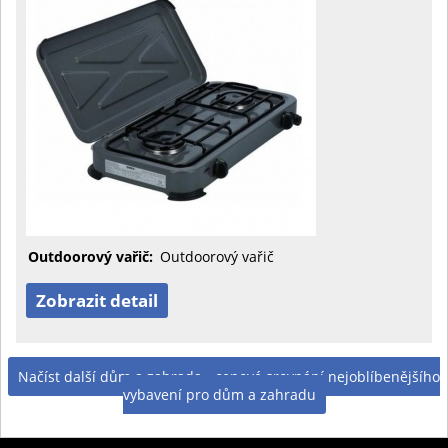
Outdoorový vařič:
Outdoorový vařič
Zobrazit detail
Načíst další dům a zahrada - cenové srovnání nejoblíbenějšího
vybavení pro dům a zahradu