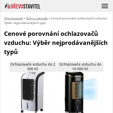
Dřevostavitel
»
Dům a zahrada
» Cenové porovnání ochlazovačů vzduchu:
Výběr nejprodávanějších typů
Cenové porovnání ochlazovačů
vzduchu: Výběr nejprodávanějších
typů
Ochlazovače vzduchu do 2
Ochlazovače vzduchu do
500 Kč
10 000 Kč