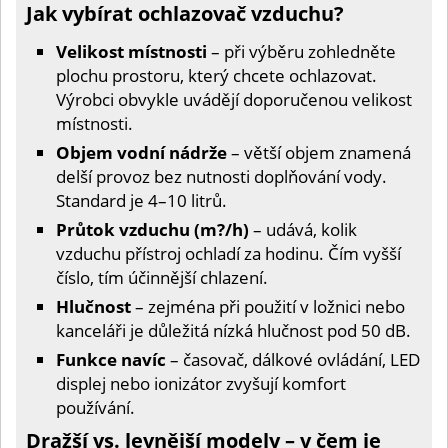
Jak vybírat ochlazovač vzduchu?
Velikost místnosti
– při výběru zohledněte
plochu prostoru, který chcete ochlazovat.
Výrobci obvykle uvádějí doporučenou velikost
místnosti.
Objem vodní nádrže
– větší objem znamená
delší provoz bez nutnosti doplňování vody.
Standard je 4–10 litrů.
Průtok vzduchu (m?/h)
– udává, kolik
vzduchu přístroj ochladí za hodinu. Čím vyšší
číslo, tím účinnější chlazení.
Hlučnost
– zejména při použití v ložnici nebo
kanceláři je důležitá nízká hlučnost pod 50 dB.
Funkce navíc
– časovač, dálkové ovládání, LED
displej nebo ionizátor zvyšují komfort
používání.
Dražší vs. levnější modely – v čem je