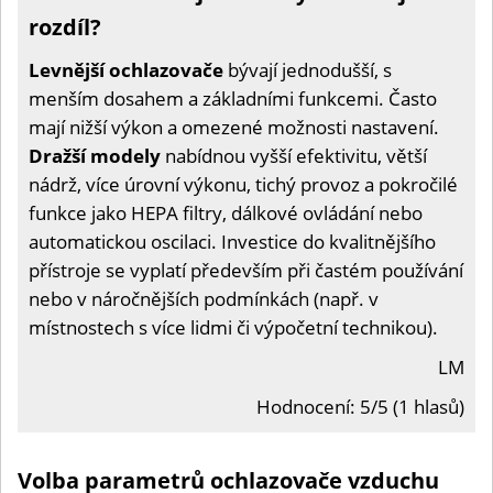
rozdíl?
Levnější ochlazovače
bývají jednodušší, s
menším dosahem a základními funkcemi. Často
mají nižší výkon a omezené možnosti nastavení.
Dražší modely
nabídnou vyšší efektivitu, větší
nádrž, více úrovní výkonu, tichý provoz a pokročilé
funkce jako HEPA filtry, dálkové ovládání nebo
automatickou oscilaci. Investice do kvalitnějšího
přístroje se vyplatí především při častém používání
nebo v náročnějších podmínkách (např. v
místnostech s více lidmi či výpočetní technikou).
LM
Hodnocení: 5/5 (1 hlasů)
Volba parametrů ochlazovače vzduchu