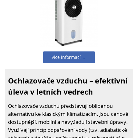
více informací →
Ochlazovače vzduchu – efektivní
úleva v letních vedrech
Ochlazovače vzduchu představují oblíbenou
alternativu ke klasickým klimatizacím. Jsou cenově
dostupnější, mobilní a nevyžadují stavební úpravy.
Využívají princip odpařování vody (tzv. adiabatické
chlazení) a dokážou snížit teplotu v místnosti až o