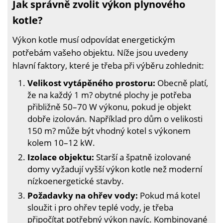
Jak správně zvolit výkon plynového
kotle?
Výkon kotle musí odpovídat energetickým
potřebám vašeho objektu. Níže jsou uvedeny
hlavní faktory, které je třeba při výběru zohlednit:
Velikost vytápěného prostoru:
Obecně platí,
že na každý 1 m? obytné plochy je potřeba
přibližně 50–70 W výkonu, pokud je objekt
dobře izolován. Například pro dům o velikosti
150 m? může být vhodný kotel s výkonem
kolem 10–12 kW.
Izolace objektu:
Starší a špatně izolované
domy vyžadují vyšší výkon kotle než moderní
nízkoenergetické stavby.
Požadavky na ohřev vody:
Pokud má kotel
sloužit i pro ohřev teplé vody, je třeba
připočítat potřebný výkon navíc. Kombinované