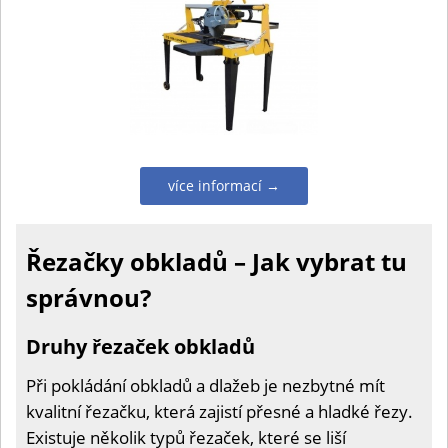
více informací →
Řezačky obkladů – Jak vybrat tu
správnou?
Druhy řezaček obkladů
Při pokládání obkladů a dlažeb je nezbytné mít
kvalitní řezačku, která zajistí přesné a hladké řezy.
Existuje několik typů řezaček, které se liší