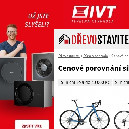
Dřevostavitel
»
Dům a zahrada
» Cenové poro
Cenové porovnání sil
Silniční kola do 40 000 Kč
Silničn