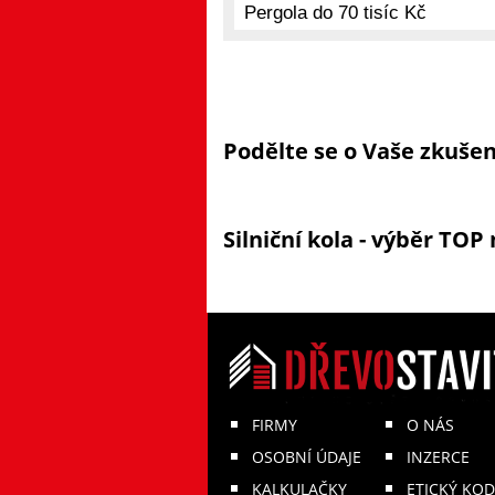
Podělte se o Vaše zkušen
Silniční kola - výběr TO
FIRMY
O NÁS
OSOBNÍ ÚDAJE
INZERCE
KALKULAČKY
ETICKÝ KOD