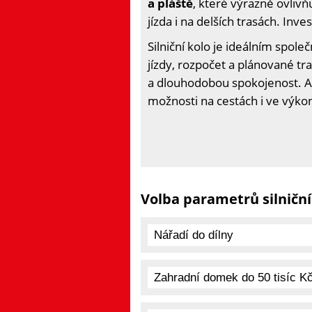
a pláště
, které výrazně ovlivňu
jízda i na delších trasách. Inve
Silniční kolo je ideálním spole
jízdy, rozpočet a plánované t
a dlouhodobou spokojenost. Ať 
možnosti na cestách i ve výko
Volba parametrů silniční