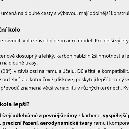
 určená na dlouhé cesty s výbavou, mají odolnější konstru
ční kolo
 závodit, volte závodní nebo aero model. Pro delší výlety
 cenově dostupný a lehký, karbon nabízí nižší hmotnost a le
 na dlouhé trasy.
28”), v závislosti na rámu a účelu. Důležitá je kompatibilita
sou lehčí, ale kotoučové (diskové) poskytují lepší brzdný 
 převodů znamená větší variabilitu v různých terénech. K
 kola lepší?
bízejí
odlehčené a pevnější rámy
z karbonu,
vyspělejší
,
precizní řazení
,
aerodynamické tvary
rámu i kompone