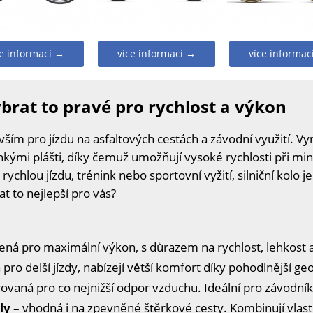
ce informací →
více informací →
více informac
vybrat to pravé pro rychlost a výkon
vším pro jízdu na asfaltových cestách a závodní využití. Vy
mi plášti, díky čemuž umožňují vysoké rychlosti při mi
rychlou jízdu, trénink nebo sportovní vyžití, silniční kolo 
at to nejlepší pro vás?
ená pro maximální výkon, s důrazem na rychlost, lehkost 
pro delší jízdy, nabízejí větší komfort díky pohodlnější ge
rovaná pro co nejnižší odpor vzduchu. Ideální pro závodní
ly
– vhodná i na zpevněné štěrkové cesty. Kombinují vlastn