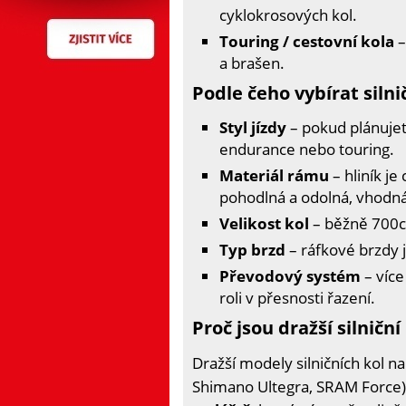
cyklokrosových kol.
Touring / cestovní kola
–
a brašen.
Podle čeho vybírat silni
Styl jízdy
– pokud plánujete
endurance nebo touring.
Materiál rámu
– hliník je
pohodlná a odolná, vhodná
Velikost kol
– běžně 700c (
Typ brzd
– ráfkové brzdy j
Převodový systém
– více
roli v přesnosti řazení.
Proč jsou dražší silniční
Dražší modely silničních kol na
Shimano Ultegra, SRAM Force)