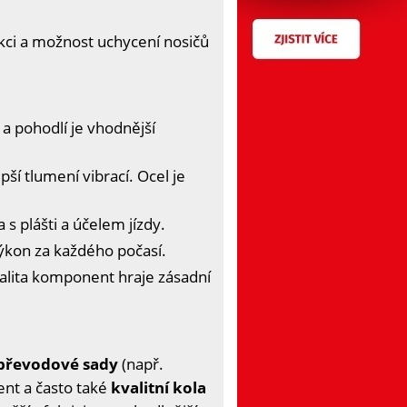
kci a možnost uchycení nosičů
 a pohodlí je vhodnější
pší tlumení vibrací. Ocel je
 s plášti a účelem jízdy.
výkon za každého počasí.
valita komponent hraje zásadní
 převodové sady
(např.
nt a často také
kvalitní kola