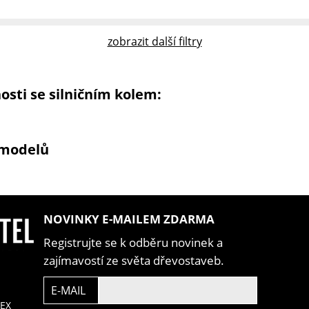
zobrazit další filtry
osti se silničním kolem:
P modelů
NOVINKY E-MAILEM ZDARMA
Registrujte se k odběru novinek a
zajímavostí ze světa dřevostaveb.
E-MAIL
EX