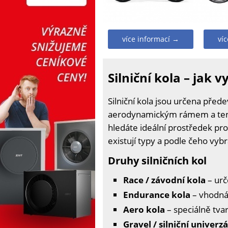
více informací →
ví
Silniční kola – jak 
Silniční kola jsou určena přede
aerodynamickým rámem a tenký
hledáte ideální prostředek pro 
existují typy a podle čeho vybr
Druhy silničních kol
Race / závodní kola
– urč
Endurance kola
– vhodná 
Aero kola
– speciálně tva
Gravel / silniční univerzá