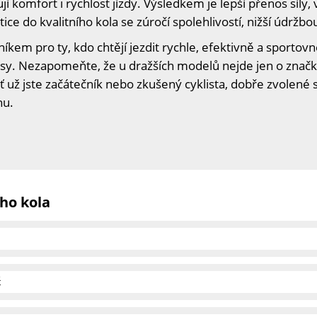
jí komfort i rychlost jízdy. Výsledkem je lepší přenos síly, 
stice do kvalitního kola se zúročí spolehlivostí, nižší údržbo
čníkem pro ty, kdo chtějí jezdit rychle, efektivně a sportovn
rasy. Nezapomeňte, že u dražších modelů nejde jen o značk
už jste začátečník nebo zkušený cyklista, dobře zvolené s
nu.
ho kola