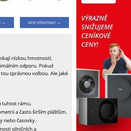
í →
více informací →
nikají nízkou hmotností,
nimálním odporu. Pokud
je tou správnou volbou. Ale jaké
a tuhost rámu.
ometrii a často širším plášťům.
ky nebo časovky.
osti silničních a