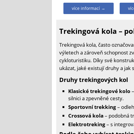
více informací →
ví
Trekingová kola – po
Trekingová kola, často označovaná
výletech a zároveň schopnost zvl
cykloturistiku. Díky své konstruk
ukázat, jaké existují druhy a jak
Druhy trekingových kol
Klasické trekingové kolo
–
silnici a zpevněné cesty.
Sportovní trekking
– odleh
Crossová kola
– podobná tre
Elektrotreking
– s integrov