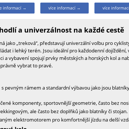
ce informací →
více informací →
více informac
hodlí a univerzálnost na každé cestě
 jako „treková“, představují univerzální volbu pro cyklisty,
ádat i lehký terén. Jsou ideální pro každodenní dojíždění
ci a vybavení spojují prvky městských a horských kol a nabí
 správně vybrat to pravé.
 s pevným rámem a standardní výbavou jako jsou blatníky, 
čené komponenty, sportovnější geometrie, často bez nosič
kkingovým, ale často bez doplňků jako blatníky či stojan. 
aným elektromotorem pro komfortnější jízdu na delší vzdá