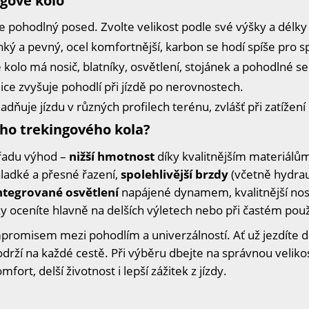
ngové kolo
e pohodlný posed. Zvolte velikost podle své výšky a délk
lehký a pevný, ocel komfortnější, karbon se hodí spíše pro
é kolo má nosič, blatníky, osvětlení, stojánek a pohodlné se
ice zvyšuje pohodlí při jízdě po nerovnostech.
dňuje jízdu v různých profilech terénu, zvlášť při zatížen
ího trekingového kola?
 řadu výhod –
nižší hmotnost
díky kvalitnějším materiálů
hladké a přesné řazení,
spolehlivější brzdy
(včetně hydrau
ntegrované osvětlení
napájené dynamem, kvalitnější nosi
 oceníte hlavně na delších výletech nebo při častém použ
promisem mezi pohodlím a univerzálností. Ať už jezdíte do
 podrží na každé cestě. Při výběru dbejte na správnou velik
ort, delší životnost i lepší zážitek z jízdy.