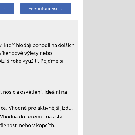
í →
více informací →
 kteří hledají pohodlí na delších
, víkendové výlety nebo
zí široké využití. Pojďme si
nosič a osvětlení. Ideální na
e. Vhodné pro aktivnější jízdu.
Vhodná do terénu i na asfalt.
lenosti nebo v kopcích.