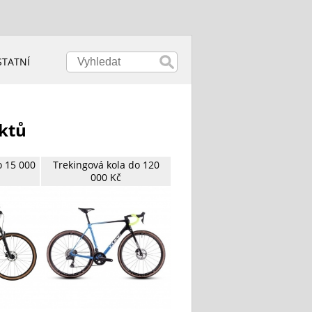
STATNÍ
uktů
o 15 000
Trekingová kola do 120
000 Kč