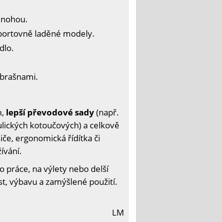
y nohou.
 sportovně laděné modely.
dlo.
í brašnami.
m,
lepší převodové sady
(např.
lických kotoučových) a celkově
če, ergonomická řídítka či
ívání.
 práce, na výlety nebo delší
ost, výbavu a zamýšlené použití.
LM