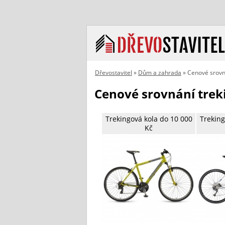
Dřevostavitel
»
Dům a zahrada
» Cenové srovná
Cenové srovnání trek
Trekingová kola do 10 000
Treking
Kč