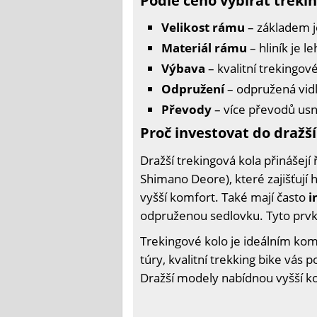
Podle čeho vybírat treki
Velikost rámu
– základem j
Materiál rámu
– hliník je 
Výbava
– kvalitní trekingov
Odpružení
– odpružená vidl
Převody
– více převodů usna
Proč investovat do dražš
Dražší trekingová kola přinášejí
Shimano Deore), které zajišťují 
vyšší komfort. Také mají často
i
odpruženou sedlovku. Tyto prvky
Trekingové kolo je ideálním kom
túry, kvalitní trekking bike vás
Dražší modely nabídnou vyšší komf