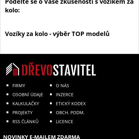
Podělte se o Vaše zkušenosti s vozíkem za
kolo:
Vozíky za kolo - výběr TOP modelů
FIRMY
O NÁS
OSOBNÍ ÚDAJE
INZERCE
KALKULAČKY
ETICKÝ KODEX
PROJEKTY
OBCH. PODM.
RSS ČLÁNKŮ
LICENCE
NOVINKY E-MAILEM ZDARMA