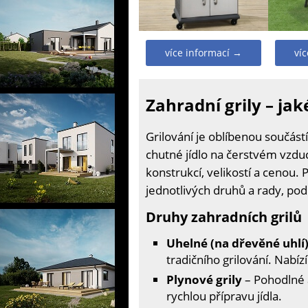
více informací →
ví
Zahradní grily – jak
Grilování je oblíbenou součástí
chutné jídlo na čerstvém vzduc
konstrukcí, velikostí a cenou.
jednotlivých druhů a rady, pod
Druhy zahradních grilů
Uhelné (na dřevěné uhlí
tradičního grilování. Nabí
Plynové grily
– Pohodlné a
rychlou přípravu jídla.