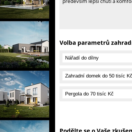
především lepší chutí a komfor
Volba parametrů zahradn
Podělte se o Vaše zkušen