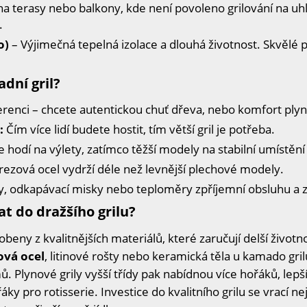
na terasy nebo balkony, kde není povoleno grilování na uhlí
.
o)
– Výjimečná tepelná izolace a dlouhá životnost. Skvělé 
dní gril?
erenci – chcete autentickou chuť dřeva, nebo komfort plyn
:
Čím více lidí budete hostit, tím větší gril je potřeba.
e hodí na výlety, zatímco těžší modely na stabilní umístění
ezová ocel vydrží déle než levnější plechové modely.
ty, odkapávací misky nebo teploměry zpříjemní obsluhu a zl
at do dražšího grilu?
obeny z kvalitnějších materiálů, které zaručují delší životn
ová ocel
, litinové rošty nebo keramická těla u kamado grilů
lynové grily vyšší třídy pak nabídnou více hořáků, lepší 
y pro rotisserie. Investice do kvalitního grilu se vrací nej