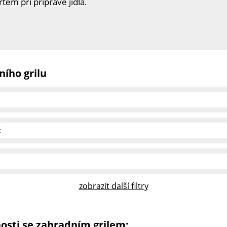
tem při přípravě jídla.
ího grilu
zobrazit další filtry
osti se zahradním grilem: