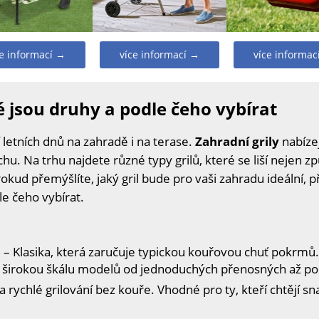
ce informací →
více informací →
více informac
é jsou druhy a podle čeho vybírat
 letních dnů na zahradě i na terase.
Zahradní grily
nabízej
hu. Na trhu najdete různé typy grilů, které se liší nejen z
 Pokud přemýšlíte, jaký gril bude pro vaši zahradu ideální,
le čeho vybírat.
)
– Klasika, která zaručuje typickou kouřovou chuť pokrmů.
zí širokou škálu modelů od jednoduchých přenosných až po 
 rychlé grilování bez kouře. Vhodné pro ty, kteří chtějí sn