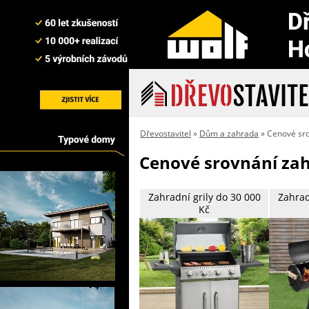
Dřevostavitel
»
Dům a zahrada
» Cenové sro
Cenové srovnání zah
Zahradní grily do 30 000
Zahrad
Kč