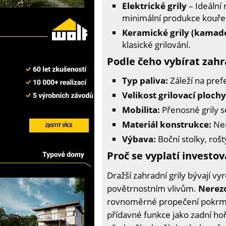
Elektrické grily
– Ideální 
minimální produkce kouře
Keramické grily (kamad
klasické grilování.
Podle čeho vybírat zahra
Typ paliva:
Záleží na pref
Velikost grilovací plochy
Mobilita:
Přenosné grily s
Materiál konstrukce:
Ner
Výbava:
Boční stolky, roš
Proč se vyplatí investov
Dražší zahradní grily bývají vyr
povětrnostním vlivům.
Nerez
rovnoměrné propečení pokrmů. P
přídavné funkce jako zadní hořák