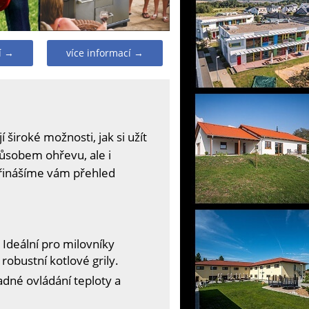
í →
více informací →
í široké možnosti, jak si užít
působem ohřevu, ale i
 přinášíme vám přehled
 Ideální pro milovníky
robustní kotlové grily.
adné ovládání teploty a