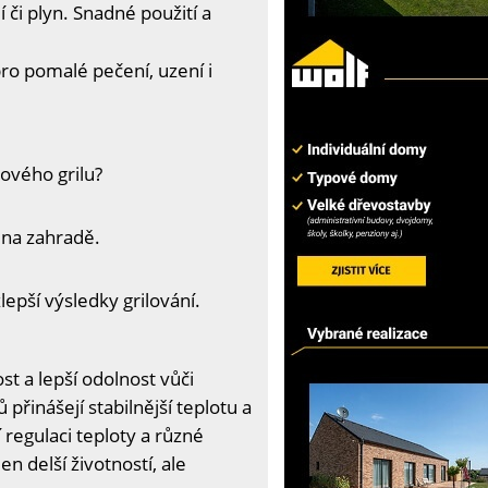
 či plyn. Snadné použití a
pro pomalé pečení, uzení i
ového grilu?
 na zahradě.
epší výsledky grilování.
ost a lepší odolnost vůči
 přinášejí stabilnější teplotu a
regulaci teploty a různé
en delší životností, ale