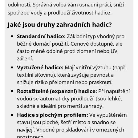
odolností. Správná volba vám usnadní práci, sníží
spotřebu vody a prodlouží životnost hadice.
Jaké jsou druhy zahradních hadic?
Standardní hadice:
Základní typ vhodný pro
běžné domácí použití. Cenově dostupné, ale
často méně odolné proti zlomení nebo UV
záření.
Vyztužené hadice:
Mají vnitřní výztuhu (např.
textilní síťovinu), která zvyšuje pevnost a
snižuje riziko přelomení nebo prasknutí.
Roztažitelné (expanzní) hadice:
Při napuštění
vodou se automaticky prodlouží. Jsou lehké,
skladné a ideální pro menší zahrady.
Hadice s plochým profilem:
Ve vypuštěném
stavu jsou ploché, šetří místo a snadno se
navíjejí. Vhodné pro skladování v omezených
prostorech.