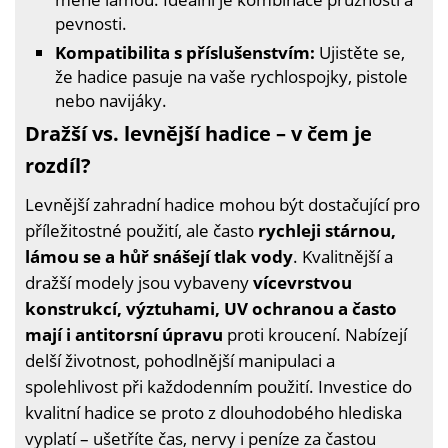
pevnosti.
Kompatibilita s příslušenstvím:
Ujistěte se,
že hadice pasuje na vaše rychlospojky, pistole
nebo navijáky.
Dražší vs. levnější hadice – v čem je
rozdíl?
Levnější zahradní hadice mohou být dostačující pro
příležitostné použití, ale často
rychleji stárnou,
lámou se a hůř snášejí tlak vody
. Kvalitnější a
dražší modely jsou vybaveny
vícevrstvou
konstrukcí, výztuhami, UV ochranou a často
mají i antitorsní úpravu
proti kroucení. Nabízejí
delší životnost, pohodlnější manipulaci a
spolehlivost při každodenním použití. Investice do
kvalitní hadice se proto z dlouhodobého hlediska
vyplatí – ušetříte čas, nervy i peníze za častou