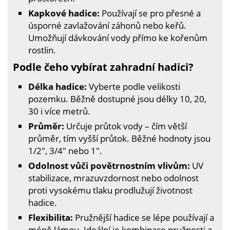
Kapkové hadice:
Používají se pro přesné a
úsporné zavlažování záhonů nebo keřů.
Umožňují dávkování vody přímo ke kořenům
rostlin.
Podle čeho vybírat zahradní hadici?
Délka hadice:
Vyberte podle velikosti
pozemku. Běžně dostupné jsou délky 10, 20,
30 i více metrů.
Průměr:
Určuje průtok vody – čím větší
průměr, tím vyšší průtok. Běžné hodnoty jsou
1/2", 3/4" nebo 1".
Odolnost vůči povětrnostním vlivům:
UV
stabilizace, mrazuvzdornost nebo odolnost
proti vysokému tlaku prodlužují životnost
hadice.
Flexibilita:
Pružnější hadice se lépe používají a
méně lámou. Ideální je kombinace pružnosti a